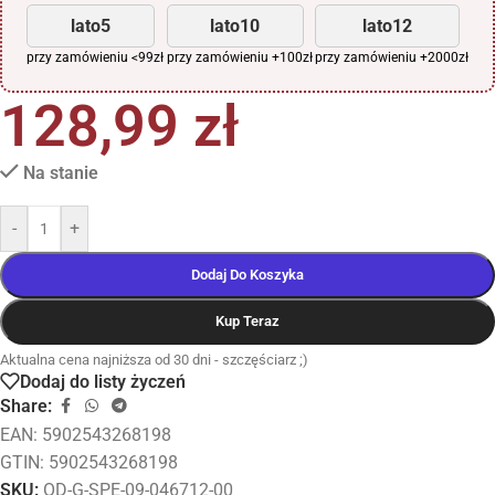
lato5
lato10
lato12
przy zamówieniu <99zł
przy zamówieniu +100zł
przy zamówieniu +2000zł
128,99
zł
Na stanie
-
+
Dodaj Do Koszyka
Kup Teraz
Aktualna cena najniższa od 30 dni - szczęściarz ;)
Dodaj do listy życzeń
Share:
EAN:
5902543268198
GTIN: 5902543268198
SKU:
OD-G-SPE-09-046712-00