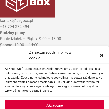
kontakt@asgbox.pl
+48 794 272 494
Godziny pracy
Poniedziałek – Piątek: 9:00 – 18:00
Sobota: 10:00 – 14:00
Niedziela: Zamknięte
Zarządzaj zgodami plików
Punkt Odbioru zamówień
cookie
Bezrzecze, ul. Herbaciana 3
Proszę o wcześniejszy kontakt telefoniczny
Aby zapewnić jak najlepsze wrażenia, korzystamy z technologii, takich jak
pliki cookie, do przechowywania i/lub uzyskiwania dostępu do informacji o
urządzeniu. Zgoda na te technologie pozwoli nam przetwarzać dane, takie
Sklep airsoftowy i serwis replik ASG
jak zachowanie podczas przeglądania lub unikalne identyfikatory na tej
stronie. Brak wyrażenia zgody lub wycofanie zgody może niekorzystnie
wpłynąć na niektóre cechy i funkcje.
Ważne linki
Akceptuję