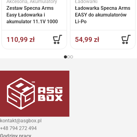
Akcesoria
,
Akumulatory
Ładowarki
Zestaw Specna Arms
Ładowarka Specna Arms
Easy Ładowarka i
EASY do akumulatorów
akumulator 11.1V 1000
Li-Po
mAh
110,99
zł
54,99
zł
kontakt@asgbox.pl
+48 794 272 494
Godziny pracy