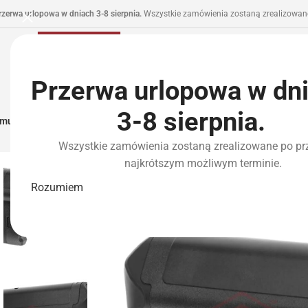
rzerwa urlopowa w dniach 3-8 sierpnia.
Wszystkie zamówienia zostaną zrealizowane
Przerwa urlopowa w dn
3-8 sierpnia.
municja I Zasilanie
Repliki
Części I Tuning
HPA
Wyposażenie Taktyczne
P
Wszystkie zamówienia zostaną zrealizowane po pr
najkrótszym możliwym terminie.
Rozumiem