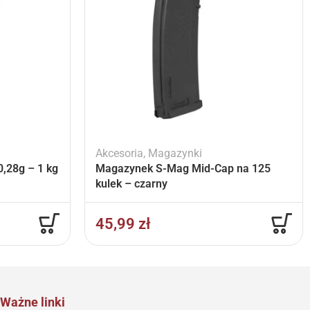
Akcesoria
,
Magazynki
,28g – 1 kg
Magazynek S-Mag Mid-Cap na 125
kulek – czarny
45,99
zł
Ważne linki