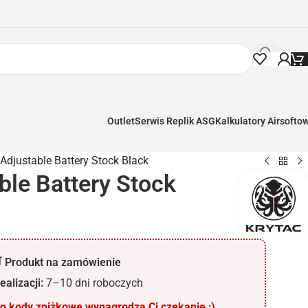
Outlet
Serwis Replik ASG
Kalkulatory Airsofto
 Adjustable Battery Stock Black
ble Battery Stock
 Produkt na zamówienie
ealizacji:
7–10 dni roboczych
 kody zniżkowe wynagrodzą Ci czekanie ;)