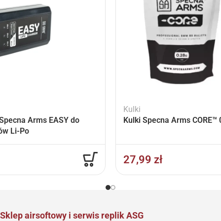
Kulki
Specna Arms EASY do
Kulki Specna Arms CORE™ 0
ów Li-Po
27,99
zł
Sklep airsoftowy i serwis replik ASG