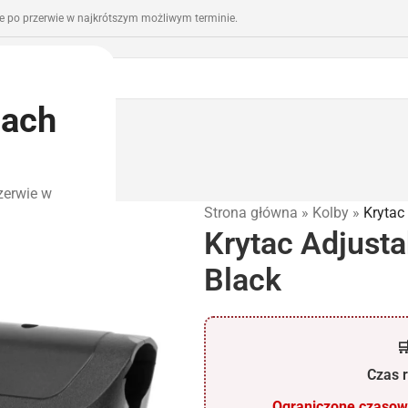
 po przerwie w najkrótszym możliwym terminie.
iach
romocje
Outlet
zerwie w
Strona główna
»
Kolby
»
Krytac
Krytac Adjusta
Black

Czas r
Ograniczone czasowo