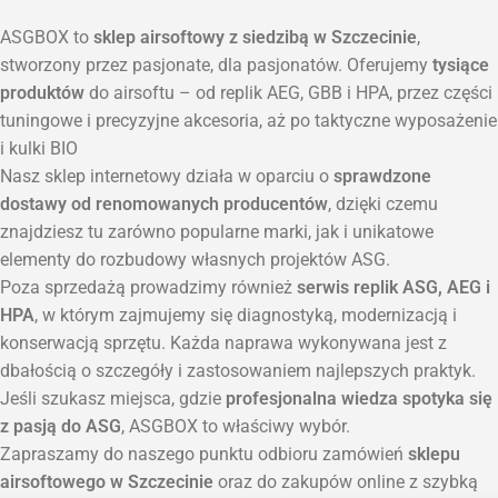
ASGBOX to
sklep airsoftowy z siedzibą w Szczecinie
,
stworzony przez pasjonate, dla pasjonatów. Oferujemy
tysiące
produktów
do airsoftu – od replik AEG, GBB i HPA, przez części
tuningowe i precyzyjne akcesoria, aż po taktyczne wyposażenie
i kulki BIO
Nasz sklep internetowy działa w oparciu o
sprawdzone
dostawy od renomowanych producentów
, dzięki czemu
znajdziesz tu zarówno popularne marki, jak i unikatowe
elementy do rozbudowy własnych projektów ASG.
Poza sprzedażą prowadzimy również
serwis replik ASG, AEG i
HPA
, w którym zajmujemy się diagnostyką, modernizacją i
konserwacją sprzętu. Każda naprawa wykonywana jest z
dbałością o szczegóły i zastosowaniem najlepszych praktyk.
Jeśli szukasz miejsca, gdzie
profesjonalna wiedza spotyka się
z pasją do ASG
, ASGBOX to właściwy wybór.
Zapraszamy do naszego punktu odbioru zamówień
sklepu
airsoftowego w Szczecinie
oraz do zakupów online z szybką