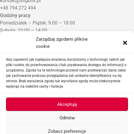
kontakt@asgbox.pl
+48 794 272 494
Godziny pracy
Poniedziałek – Piątek: 9:00 – 18:00
Sobota: 10:00 – 14:00
Niedziela: Zamknięte
Zarządzaj zgodami plików
Punkt Odbioru zamówień
cookie
Bezrzecze, ul. Herbaciana 3
Proszę o wcześniejszy kontakt telefoniczny
Aby zapewnić jak najlepsze wrażenia, korzystamy z technologii, takich jak
pliki cookie, do przechowywania i/lub uzyskiwania dostępu do informacji o
urządzeniu. Zgoda na te technologie pozwoli nam przetwarzać dane, takie
Sklep airsoftowy i serwis replik ASG
jak zachowanie podczas przeglądania lub unikalne identyfikatory na tej
stronie. Brak wyrażenia zgody lub wycofanie zgody może niekorzystnie
wpłynąć na niektóre cechy i funkcje.
Ważne linki
Akceptuję
Odmów
ASGBOX.PL © 2026
Zobacz preferencje