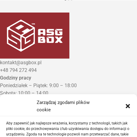
kontakt@asgbox.pl
+48 794 272 494
Godziny pracy
Poniedziałek – Piątek: 9:00 – 18:00
Sobota: 10:00 – 14:00
Niedziela: Zamknięte
Zarządzaj zgodami plików
Punkt Odbioru zamówień
cookie
Bezrzecze, ul. Herbaciana 3
Proszę o wcześniejszy kontakt telefoniczny
Aby zapewnić jak najlepsze wrażenia, korzystamy z technologii, takich jak
pliki cookie, do przechowywania i/lub uzyskiwania dostępu do informacji o
urządzeniu. Zgoda na te technologie pozwoli nam przetwarzać dane, takie