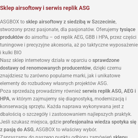
Sklep airsoftowy i serwis replik ASG
ASGBOX to
sklep airsoftowy z siedzibą w Szczecinie
,
stworzony przez pasjonate, dla pasjonatów. Oferujemy
tysiące
produktów
do airsoftu – od replik AEG, GBB i HPA, przez części
tuningowe i precyzyjne akcesoria, aż po taktyczne wyposażenie
i kulki BIO
Nasz sklep internetowy działa w oparciu o
sprawdzone
dostawy od renomowanych producentów
, dzięki czemu
znajdziesz tu zarówno popularne marki, jak i unikatowe
elementy do rozbudowy własnych projektów ASG.
Poza sprzedażą prowadzimy również
serwis replik ASG, AEG i
HPA
, w którym zajmujemy się diagnostyką, modernizacją i
konserwacją sprzętu. Każda naprawa wykonywana jest z
dbałością o szczegóły i zastosowaniem najlepszych praktyk.
Jeśli szukasz miejsca, gdzie
profesjonalna wiedza spotyka się
z pasją do ASG
, ASGBOX to właściwy wybór.
Zapraszamy do naszego punktu odbioru zamówień
sklepu