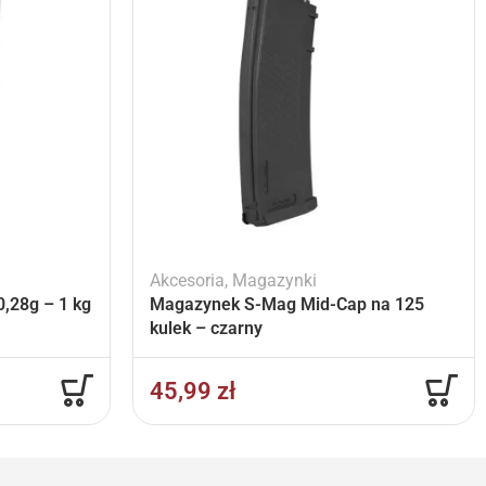
Akcesoria
,
Magazynki
,28g – 1 kg
Magazynek S-Mag Mid-Cap na 125
kulek – czarny
45,99
zł