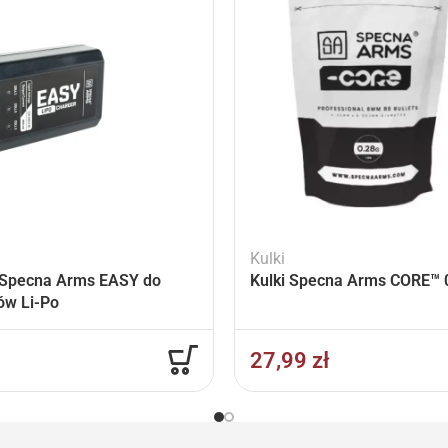
Kulki
Specna Arms EASY do
Kulki Specna Arms CORE™ 0
ów Li-Po
27,99
zł