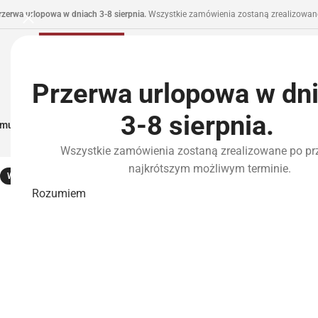
rzerwa urlopowa w dniach 3-8 sierpnia.
Wszystkie zamówienia zostaną zrealizowane
Przerwa urlopowa w dn
3-8 sierpnia.
municja I Zasilanie
Repliki
Części I Tuning
HPA
Wyposażenie Taktyczne
P
Wszystkie zamówienia zostaną zrealizowane po pr
najkrótszym możliwym terminie.
WYPRZEDANE
Rozumiem