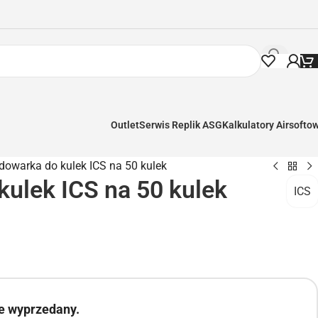
Outlet
Serwis Replik ASG
Kalkulatory Airsofto
dowarka do kulek ICS na 50 kulek
ulek ICS na 50 kulek
ICS
ie wyprzedany.