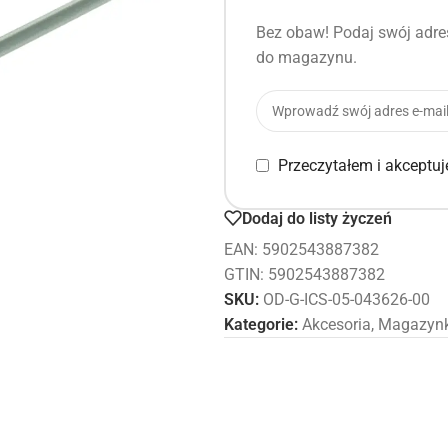
Bez obaw! Podaj swój adres
do magazynu.
Przeczytałem i akceptu
Dodaj do listy życzeń
EAN:
5902543887382
GTIN: 5902543887382
SKU:
OD-G-ICS-05-043626-00
Kategorie:
Akcesoria
,
Magazynk