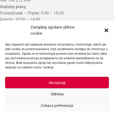
+48 794 272 494
Godziny pracy
Poniedziałek – Piątek: 9:00 – 18:00
Sobota: 10:00 – 14:00
Niedziela: Zamknięte
Zarządzaj zgodami plików
Punkt Odbioru zamówień
cookie
Bezrzecze, ul. Herbaciana 3
Proszę o wcześniejszy kontakt telefoniczny
Aby zapewnić jak najlepsze wrażenia, korzystamy z technologii, takich jak
pliki cookie, do przechowywania i/lub uzyskiwania dostępu do informacji o
urządzeniu. Zgoda na te technologie pozwoli nam przetwarzać dane, takie
Sklep airsoftowy i serwis replik ASG
jak zachowanie podczas przeglądania lub unikalne identyfikatory na tej
stronie. Brak wyrażenia zgody lub wycofanie zgody może niekorzystnie
wpłynąć na niektóre cechy i funkcje.
Ważne linki
Akceptuję
Odmów
ASGBOX.PL © 2026
Zobacz preferencje
Menu
Lista życzeń
Koszyk