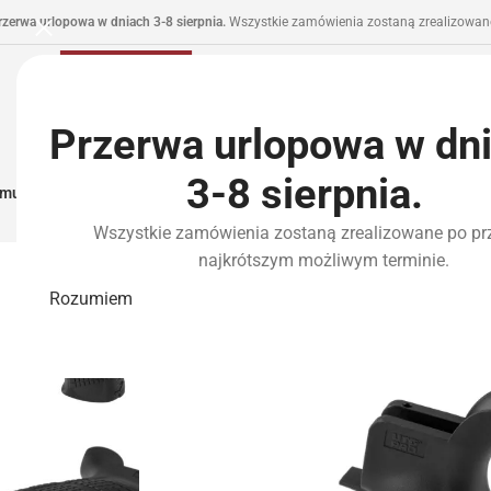
rzerwa urlopowa w dniach 3-8 sierpnia.
Wszystkie zamówienia zostaną zrealizowane
Przerwa urlopowa w dn
3-8 sierpnia.
municja I Zasilanie
Repliki
Części I Tuning
HPA
Wyposażenie Taktyczne
P
Wszystkie zamówienia zostaną zrealizowane po pr
najkrótszym możliwym terminie.
Rozumiem