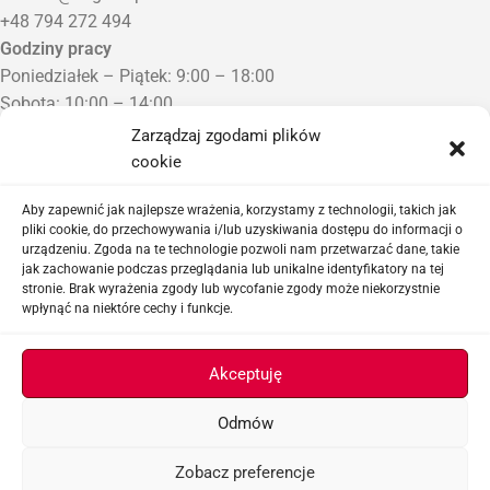
+48 794 272 494
Godziny pracy
Poniedziałek – Piątek: 9:00 – 18:00
Sobota: 10:00 – 14:00
Niedziela: Zamknięte
Zarządzaj zgodami plików
Punkt Odbioru zamówień
cookie
Bezrzecze, ul. Herbaciana 3
Proszę o wcześniejszy kontakt telefoniczny
Aby zapewnić jak najlepsze wrażenia, korzystamy z technologii, takich jak
pliki cookie, do przechowywania i/lub uzyskiwania dostępu do informacji o
urządzeniu. Zgoda na te technologie pozwoli nam przetwarzać dane, takie
Sklep airsoftowy i serwis replik ASG
jak zachowanie podczas przeglądania lub unikalne identyfikatory na tej
stronie. Brak wyrażenia zgody lub wycofanie zgody może niekorzystnie
wpłynąć na niektóre cechy i funkcje.
Ważne linki
Akceptuję
Odmów
ASGBOX.PL © 2026
Zobacz preferencje