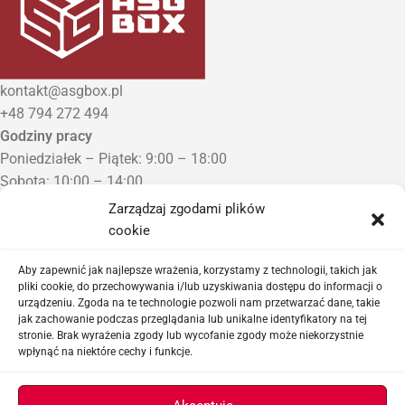
kontakt@asgbox.pl
+48 794 272 494
Godziny pracy
Poniedziałek – Piątek: 9:00 – 18:00
Sobota: 10:00 – 14:00
Niedziela: Zamknięte
Zarządzaj zgodami plików
Punkt Odbioru zamówień
cookie
Bezrzecze, ul. Herbaciana 3
Proszę o wcześniejszy kontakt telefoniczny
Aby zapewnić jak najlepsze wrażenia, korzystamy z technologii, takich jak
pliki cookie, do przechowywania i/lub uzyskiwania dostępu do informacji o
urządzeniu. Zgoda na te technologie pozwoli nam przetwarzać dane, takie
Sklep airsoftowy i serwis replik ASG
jak zachowanie podczas przeglądania lub unikalne identyfikatory na tej
stronie. Brak wyrażenia zgody lub wycofanie zgody może niekorzystnie
wpłynąć na niektóre cechy i funkcje.
Ważne linki