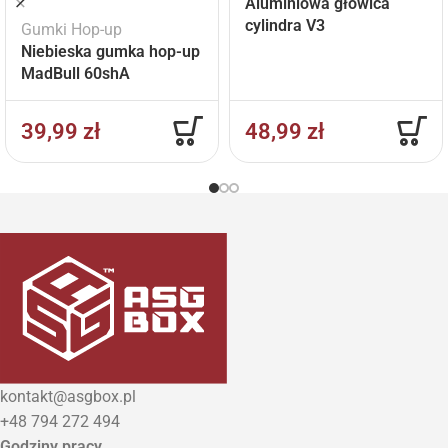
Aluminiowa głowica
cylindra V3
Gumki Hop-up
Niebieska gumka hop-up
MadBull 60shA
39,99
zł
48,99
zł
kontakt@asgbox.pl
+48 794 272 494
Godziny pracy