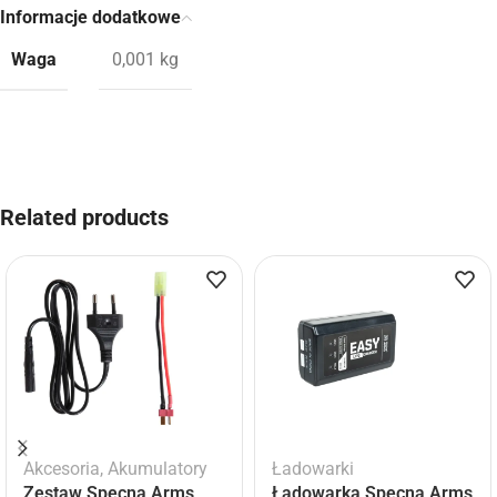
Informacje dodatkowe
Waga
0,001 kg
Related products
Akcesoria
,
Akumulatory
Ładowarki
Zestaw Specna Arms
Ładowarka Specna Arms