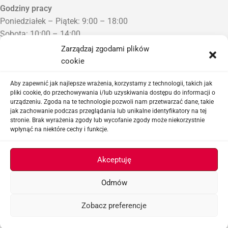
Godziny pracy
Poniedziałek – Piątek: 9:00 – 18:00
Sobota: 10:00 – 14:00
Niedziela: Zamknięte
Zarządzaj zgodami plików
Punkt Odbioru zamówień
cookie
Bezrzecze, ul. Herbaciana 3
Proszę o wcześniejszy kontakt telefoniczny
Aby zapewnić jak najlepsze wrażenia, korzystamy z technologii, takich jak
pliki cookie, do przechowywania i/lub uzyskiwania dostępu do informacji o
urządzeniu. Zgoda na te technologie pozwoli nam przetwarzać dane, takie
Sklep airsoftowy i serwis replik ASG
jak zachowanie podczas przeglądania lub unikalne identyfikatory na tej
stronie. Brak wyrażenia zgody lub wycofanie zgody może niekorzystnie
wpłynąć na niektóre cechy i funkcje.
Ważne linki
Akceptuję
Odmów
ASGBOX.PL © 2026
Zobacz preferencje
Menu
Lista życzeń
Koszyk