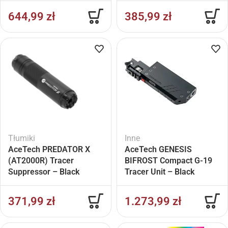
644,99
zł
385,99
zł
Tłumiki
Inne
AceTech PREDATOR X
AceTech GENESIS
(AT2000R) Tracer
BIFROST Compact G-19
Suppressor – Black
Tracer Unit – Black
371,99
zł
1.273,99
zł