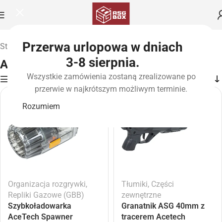
Przerwa urlopowa w dniach
Strona główna
»
Marki
»
AceTech
3-8 sierpnia.
AceTech
Wszystkie zamówienia zostaną zrealizowane po
Filters
przerwie w najkrótszym możliwym terminie.
Rozumiem
Organizacja rozgrywki
,
Tłumiki
,
Części
Repliki Gazowe (GBB)
zewnętrzne
Szybkoładowarka
Granatnik ASG 40mm z
AceTech Spawner
tracerem Acetech