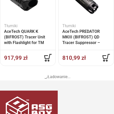
Tłumiki
Tłumiki
AceTech QUARK K
AceTech PREDATOR
(BIFROST) Tracer Unit
MKIII (BIFROST) QD
with Flashlight for TM
Tracer Suppressor –
KSG – Black
Black
917,99
zł
810,99
zł
Ładowanie...