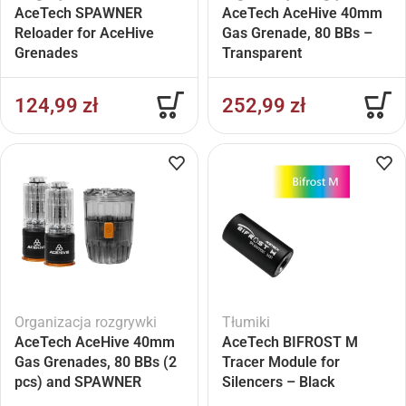
AceTech SPAWNER
AceTech AceHive 40mm
Reloader for AceHive
Gas Grenade, 80 BBs –
Grenades
Transparent
124,99
zł
252,99
zł
Organizacja rozgrywki
Tłumiki
AceTech AceHive 40mm
AceTech BIFROST M
Gas Grenades, 80 BBs (2
Tracer Module for
pcs) and SPAWNER
Silencers – Black
Loader – Transparent