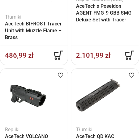
AceTech x Poseidon
AGENT FMG-9 GBB SMG
Tłumiki
Deluxe Set with Tracer
AceTech BIFROST Tracer
Unit V2 – Black
Unit with Muzzle Flame –
Brass
486,99
zł
2.101,99
zł
Repliki
Tłumiki
AceTech VOLCANO
AceTech QD KAC