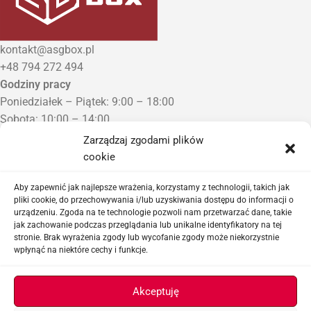
kontakt@asgbox.pl
+48 794 272 494
Godziny pracy
Poniedziałek – Piątek: 9:00 – 18:00
Sobota: 10:00 – 14:00
Niedziela: Zamknięte
Zarządzaj zgodami plików
Punkt Odbioru zamówień
cookie
Bezrzecze, ul. Herbaciana 3
Proszę o wcześniejszy kontakt telefoniczny
Aby zapewnić jak najlepsze wrażenia, korzystamy z technologii, takich jak
pliki cookie, do przechowywania i/lub uzyskiwania dostępu do informacji o
urządzeniu. Zgoda na te technologie pozwoli nam przetwarzać dane, takie
Sklep airsoftowy i serwis replik ASG
jak zachowanie podczas przeglądania lub unikalne identyfikatory na tej
stronie. Brak wyrażenia zgody lub wycofanie zgody może niekorzystnie
wpłynąć na niektóre cechy i funkcje.
Ważne linki
Akceptuję