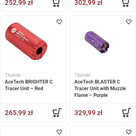
252,99
zł
302,99
zł
Tłumiki
Tłumiki
AceTech BRIGHTER C
AceTech BLASTER C
Tracer Unit – Red
Tracer Unit with Muzzle
Flame – Purple
265,99
zł
329,99
zł