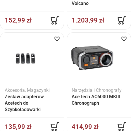
Volcano
152,99
zł
1.203,99
zł
Akcesoria
,
Magazynki
Narzędzia i Chronografy
Zestaw adapterów
AceTech AC6000 MKIII
Acetech do
Chronograph
Szybkoładowarki
Speedloader
135,99
zł
414,99
zł