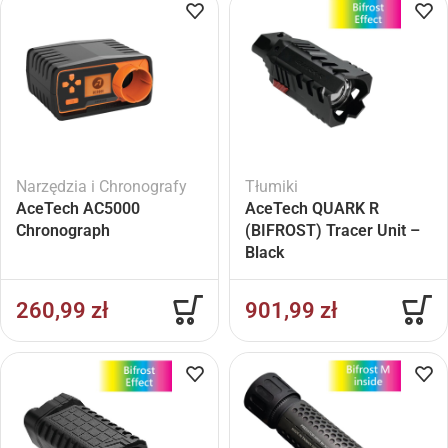
Narzędzia i Chronografy
Tłumiki
AceTech AC5000
AceTech QUARK R
Chronograph
(BIFROST) Tracer Unit –
Black
260,99
zł
901,99
zł