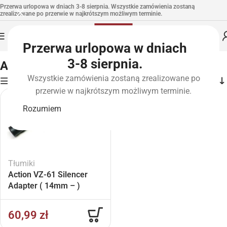
Przerwa urlopowa w dniach 3-8 sierpnia. Wszystkie zamówienia zostaną
zrealizowane po przerwie w najkrótszym możliwym terminie.
Przerwa urlopowa w dniach
Strona główna
»
Marki
»
Action
3-8 sierpnia.
Action
Wszystkie zamówienia zostaną zrealizowane po
Filters
przerwie w najkrótszym możliwym terminie.
WYPR
ZEDA
NE
Rozumiem
Tłumiki
Action VZ-61 Silencer
Adapter ( 14mm – )
60,99
zł