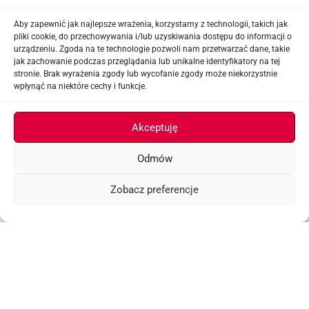
+48 794 272 494
Aby zapewnić jak najlepsze wrażenia, korzystamy z technologii, takich jak
Godziny pracy
pliki cookie, do przechowywania i/lub uzyskiwania dostępu do informacji o
Poniedziałek – Piątek: 9:00 – 18:00
urządzeniu. Zgoda na te technologie pozwoli nam przetwarzać dane, takie
jak zachowanie podczas przeglądania lub unikalne identyfikatory na tej
Sobota: 10:00 – 14:00
stronie. Brak wyrażenia zgody lub wycofanie zgody może niekorzystnie
Niedziela: Zamknięte
wpłynąć na niektóre cechy i funkcje.
Punkt Odbioru zamówień
Bezrzecze, ul. Herbaciana 3
Akceptuję
Proszę o wcześniejszy kontakt telefoniczny
Odmów
Sklep airsoftowy i serwis replik ASG
Zobacz preferencje
Ważne linki
Menu
Filtry
Lista życzeń
Koszyk
ASGBOX.PL © 2026