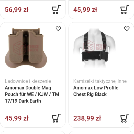
56,99
zł
45,99
zł
Ładownice i kieszenie
Kamizelki taktyczne
,
Inne
Amomax Double Mag
Amomax Low Profile
Pouch für WE / KJW / TM
Chest Rig Black
17/19 Dark Earth
45,99
zł
238,99
zł