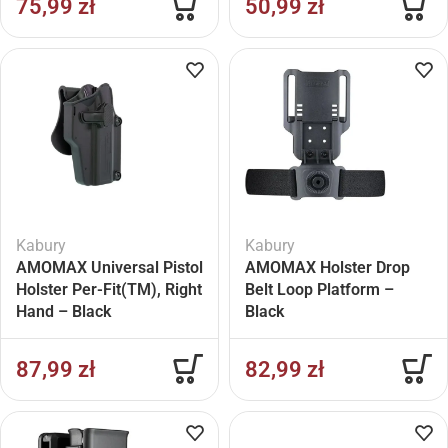
75,99
zł
50,99
zł
Kabury
Kabury
AMOMAX Universal Pistol
AMOMAX Holster Drop
Holster Per-Fit(TM), Right
Belt Loop Platform –
Hand – Black
Black
87,99
zł
82,99
zł