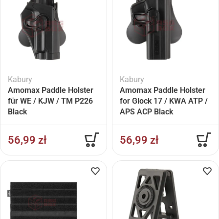
Kabury
Kabury
Amomax Paddle Holster
Amomax Paddle Holster
für WE / KJW / TM P226
for Glock 17 / KWA ATP /
Black
APS ACP Black
56,99
zł
56,99
zł