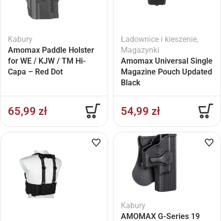
Kabury
Ładownice i kieszenie
,
Amomax Paddle Holster
Magazynki
for WE / KJW / TM Hi-
Amomax Universal Single
Capa – Red Dot
Magazine Pouch Updated
Compatible Black
Black
65,99
zł
54,99
zł
Kabury
AMOMAX G-Series 19