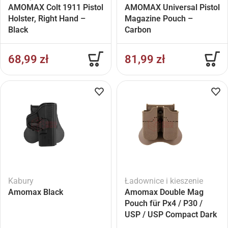
AMOMAX Colt 1911 Pistol
AMOMAX Universal Pistol
Holster, Right Hand –
Magazine Pouch –
Black
Carbon
68,99
zł
81,99
zł
Kabury
Ładownice i kieszenie
Amomax Black
Amomax Double Mag
Pouch für Px4 / P30 /
USP / USP Compact Dark
Earth