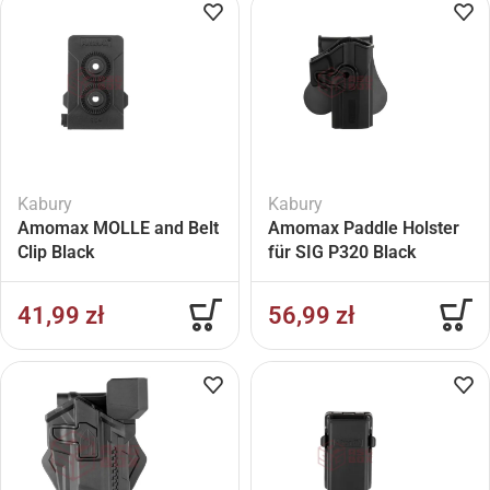
Kabury
Kabury
Amomax MOLLE and Belt
Amomax Paddle Holster
Clip Black
für SIG P320 Black
41,99
zł
56,99
zł