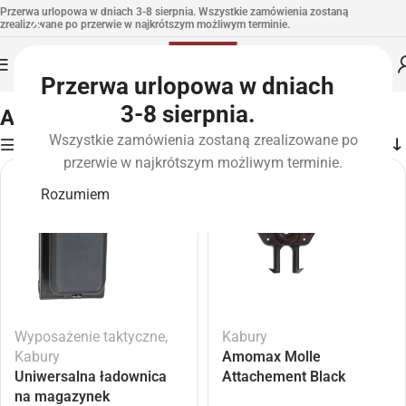
Przerwa urlopowa w dniach 3-8 sierpnia. Wszystkie zamówienia zostaną
zrealizowane po przerwie w najkrótszym możliwym terminie.
Przerwa urlopowa w dniach
Strona główna
»
Marki
»
Amomax
3-8 sierpnia.
Amomax
Wszystkie zamówienia zostaną zrealizowane po
Filters
przerwie w najkrótszym możliwym terminie.
Rozumiem
Wyposażenie taktyczne
,
Kabury
Kabury
Amomax Molle
Uniwersalna ładownica
Attachement Black
na magazynek