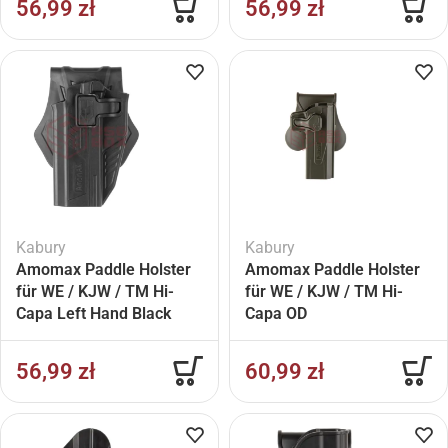
56,99
zł
56,99
zł
Kabury
Kabury
Amomax Paddle Holster
Amomax Paddle Holster
für WE / KJW / TM Hi-
für WE / KJW / TM Hi-
Capa Left Hand Black
Capa OD
56,99
zł
60,99
zł