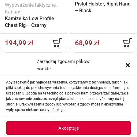
Pistol Holster, Right Hand
Wyposażenie taktyczne
,
– Black
Kabury
Kamizelka Low Profile
Chest Rig – Czarny
194,99
zł
68,99
zł
Zarządzaj zgodami plików
cookie
Aby zapewnić jak najlepsze wrażenia, korzystamy z technologii, takich jak
pliki cookie, do przechowywania i/lub uzyskiwania dostępu do informacji o
urządzeniu. Zgoda na te technologie pozwoli nam przetwarzać dane, takie
jak zachowanie podczas przeglądania lub unikalne identyfikatory na tej
Kabury
stronie. Brak wyrażenia zgody lub wycofanie zgody może niekorzystnie
AMOMAX Holster Drop
wpłynąć na niektóre cechy i funkcje.
Belt Loop Platform – Tan
Kabury
Amomax Paddle Holster
Akceptuję
für SIG SP2022 Black