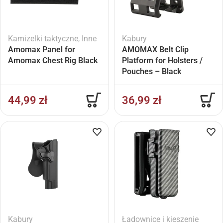
Kamizelki taktyczne
,
Inne
Kabury
Amomax Panel for
AMOMAX Belt Clip
Amomax Chest Rig Black
Platform for Holsters /
Pouches – Black
44,99
zł
36,99
zł
Kabury
Ładownice i kieszenie