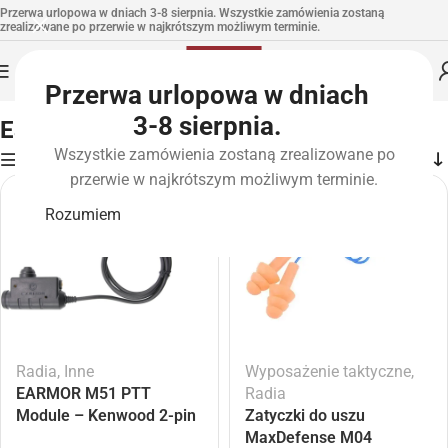
Przerwa urlopowa w dniach 3-8 sierpnia. Wszystkie zamówienia zostaną
zrealizowane po przerwie w najkrótszym możliwym terminie.
Przerwa urlopowa w dniach
Strona główna
»
Marki
»
Earmor
3-8 sierpnia.
Earmor
Wszystkie zamówienia zostaną zrealizowane po
Filters
przerwie w najkrótszym możliwym terminie.
Rozumiem
Radia
,
Inne
Wyposażenie taktyczne
,
EARMOR M51 PTT
Radia
Module – Kenwood 2-pin
Zatyczki do uszu
MaxDefense M04