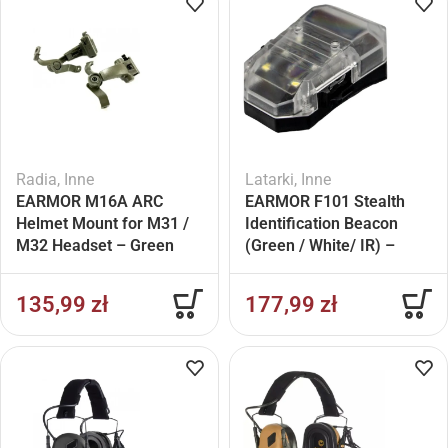
Radia
,
Inne
Latarki
,
Inne
EARMOR M16A ARC
EARMOR F101 Stealth
Helmet Mount for M31 /
Identification Beacon
M32 Headset – Green
(Green / White/ IR) –
Black
135,99
zł
177,99
zł