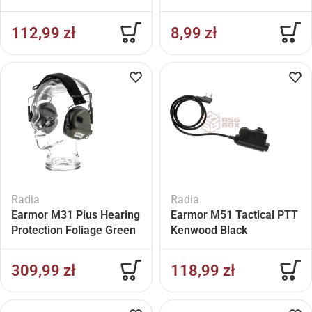
112,99
zł
8,99
zł
Radia
Radia
Earmor M31 Plus Hearing
Earmor M51 Tactical PTT
Protection Foliage Green
Kenwood Black
309,99
zł
118,99
zł