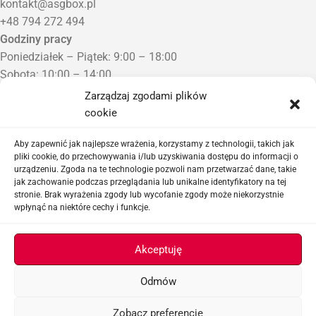
kontakt@asgbox.pl
+48 794 272 494
Godziny pracy
Poniedziałek – Piątek: 9:00 – 18:00
Sobota: 10:00 – 14:00
Niedziela: Zamknięte
Zarządzaj zgodami plików
Punkt Odbioru zamówień
cookie
Bezrzecze, ul. Herbaciana 3
Proszę o wcześniejszy kontakt telefoniczny
Aby zapewnić jak najlepsze wrażenia, korzystamy z technologii, takich jak
pliki cookie, do przechowywania i/lub uzyskiwania dostępu do informacji o
urządzeniu. Zgoda na te technologie pozwoli nam przetwarzać dane, takie
Sklep airsoftowy i serwis replik ASG
jak zachowanie podczas przeglądania lub unikalne identyfikatory na tej
stronie. Brak wyrażenia zgody lub wycofanie zgody może niekorzystnie
wpłynąć na niektóre cechy i funkcje.
Ważne linki
Akceptuję
Odmów
ASGBOX.PL © 2026
Zobacz preferencje