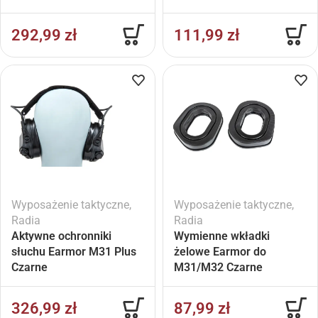
292,99
zł
111,99
zł
Wyposażenie taktyczne
,
Wyposażenie taktyczne
,
Radia
Radia
Aktywne ochronniki
Wymienne wkładki
słuchu Earmor M31 Plus
żelowe Earmor do
Czarne
M31/M32 Czarne
326,99
zł
87,99
zł