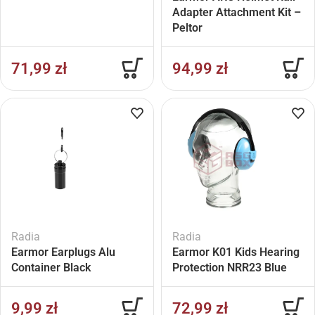
Adapter Attachment Kit –
Peltor
71,99
zł
94,99
zł
Radia
Radia
Earmor Earplugs Alu
Earmor K01 Kids Hearing
Container Black
Protection NRR23 Blue
9,99
zł
72,99
zł