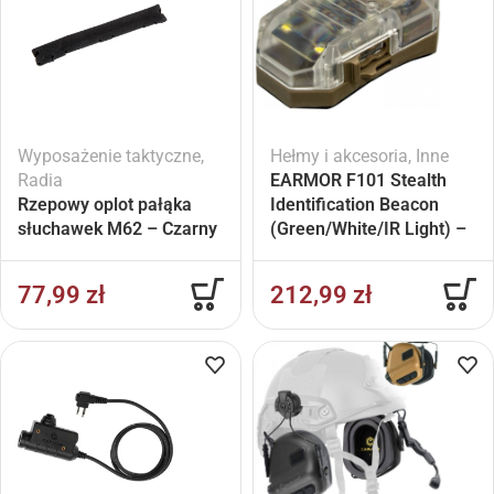
Wyposażenie taktyczne
,
Hełmy i akcesoria
,
Inne
Radia
EARMOR F101 Stealth
Rzepowy oplot pałąka
Identification Beacon
słuchawek M62 – Czarny
(Green/White/IR Light) –
Tan
77,99
zł
212,99
zł