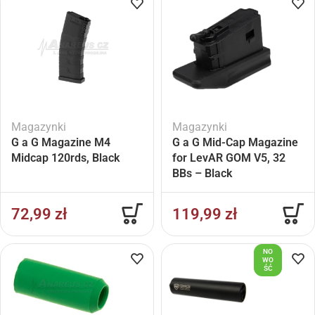
Magazynki
Magazynki
G a G Magazine M4
G a G Mid-Cap Magazine
Midcap 120rds, Black
for LevAR GOM V5, 32
BBs – Black
72,99
zł
119,99
zł
NO
WO
ŚĆ