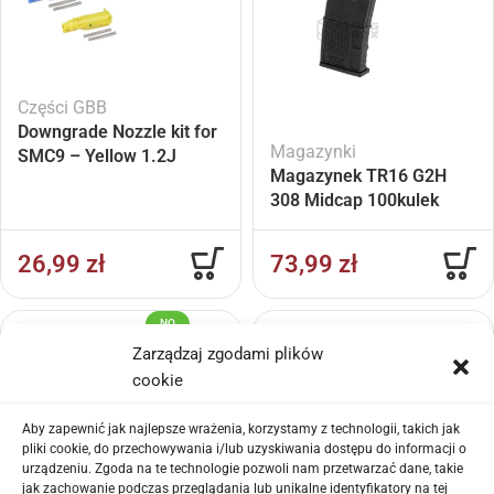
Części GBB
Downgrade Nozzle kit for
Magazynki
SMC9 – Yellow 1.2J
Magazynek TR16 G2H
308 Midcap 100kulek
26,99
zł
73,99
zł
NO
WO
ŚĆ
Zarządzaj zgodami plików
cookie
Aby zapewnić jak najlepsze wrażenia, korzystamy z technologii, takich jak
pliki cookie, do przechowywania i/lub uzyskiwania dostępu do informacji o
urządzeniu. Zgoda na te technologie pozwoli nam przetwarzać dane, takie
Repliki elektryczne (AEG)
jak zachowanie podczas przeglądania lub unikalne identyfikatory na tej