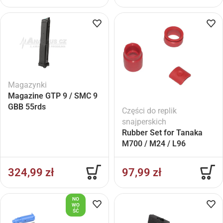
Magazynki
Magazine GTP 9 / SMC 9
GBB 55rds
Części do replik
snajperskich
Rubber Set for Tanaka
M700 / M24 / L96
324,99
zł
97,99
zł
NO
WO
ŚĆ