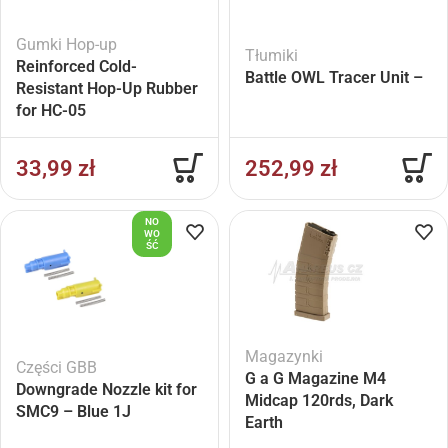
Gumki Hop-up
Tłumiki
Reinforced Cold-
Battle OWL Tracer Unit –
Resistant Hop-Up Rubber
for HC-05
33,99
zł
252,99
zł
NO
WO
ŚĆ
Magazynki
Części GBB
G a G Magazine M4
Downgrade Nozzle kit for
Midcap 120rds, Dark
SMC9 – Blue 1J
Earth