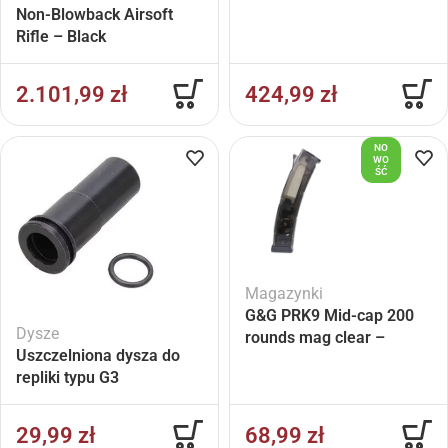
Non-Blowback Airsoft
Rifle – Black
2.101,99
zł
424,99
zł
NO
WO
ŚĆ
Magazynki
G&G PRK9 Mid-cap 200
Dysze
rounds mag clear –
Uszczelniona dysza do
repliki typu G3
29,99
zł
68,99
zł