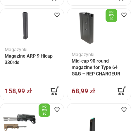
NO
WO
ŚĆ
Magazynki
Magazynki
Magazine ARP 9 Hicap
Mid-cap 90 round
330rds
magazine for Type 64
G&G – REP CHARGEUR
AEG TYPE 64BR – 90rds
158,99
zł
68,99
zł
NO
WO
ŚĆ