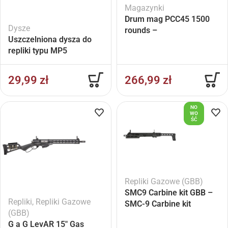
Magazynki
Drum mag PCC45 1500
Dysze
rounds –
Uszczelniona dysza do
repliki typu MP5
29,99
zł
266,99
zł
NO
WO
ŚĆ
Repliki Gazowe (GBB)
SMC9 Carbine kit GBB –
Repliki
,
Repliki Gazowe
SMC-9 Carbine kit
(GBB)
G a G LevAR 15″ Gas