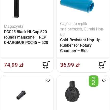
Części do replik
Magazynki
snajperskich
,
Gumki Hop-
PCC45 Black Hi-Cap 520
up
rounds magazine – REP
Cold-Resistant Hop-Up
CHARGEUR PCC45 – 520
Rubber for Rotary
COUPS
Chamber – Blue
74,99
zł
36,99
zł
NO
WO
ŚĆ