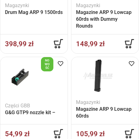
Magazynki
Magazynki
Drum Mag ARP 9 1500rds
Magazine ARP 9 Lowcap
60rds with Dummy
Rounds
398,99
zł
148,99
zł
NO
WO
ŚĆ
Magazynki
Części GBB
Magazine ARP 9 Lowcap
G&G GTP9 nozzle kit –
60rds
54,99
zł
105,99
zł