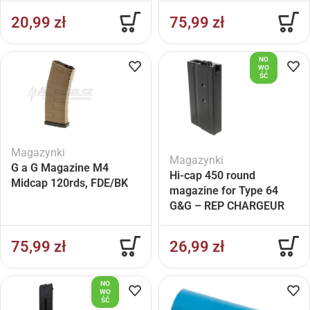
20,99
zł
75,99
zł
NO
WO
ŚĆ
Magazynki
Magazynki
G a G Magazine M4
Hi-cap 450 round
Midcap 120rds, FDE/BK
magazine for Type 64
G&G – REP CHARGEUR
AEG TYPE 64BR – 450rds
75,99
zł
26,99
zł
NO
WO
ŚĆ