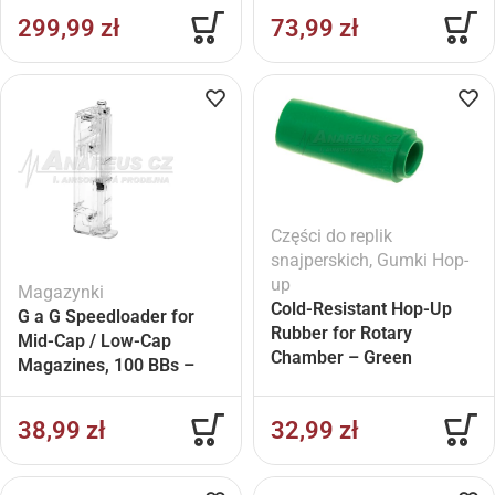
299,99
zł
73,99
zł
Części do replik
snajperskich
,
Gumki Hop-
up
Magazynki
Cold-Resistant Hop-Up
G a G Speedloader for
Rubber for Rotary
Mid-Cap / Low-Cap
Chamber – Green
Magazines, 100 BBs –
Transparent
38,99
zł
32,99
zł