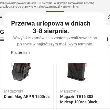
Przerwa urlopowa w dniach 3-8 sierpnia. Wszystkie zamówienia zostaną
zrealizowane po przerwie w najkrótszym możliwym terminie.
Przerwa urlopowa w dniach
Strona główna
»
Marki
»
G&G
3-8 sierpnia.
G&G
Wszystkie zamówienia zostaną zrealizowane po
Filters
przerwie w najkrótszym możliwym terminie.
Rozumiem
Magazynki
Magazynki
Drum Mag ARP 9 1500rds
Magazin TR16 308
Midcap 100rds Black