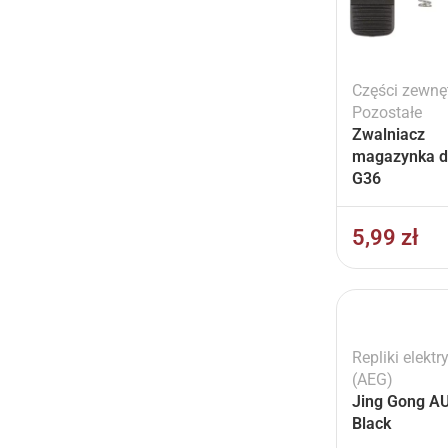
Części zewnę
Pozostałe
Zwalniacz
magazynka do
G36
5,99
zł
Repliki elektr
(AEG)
Jing Gong A
Black