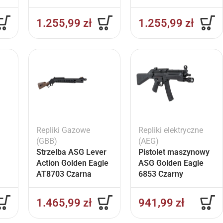
Czarny
1.255,99
zł
1.255,99
zł
Repliki Gazowe
Repliki elektryczne
(GBB)
(AEG)
Strzelba ASG Lever
Pistolet maszynowy
Action Golden Eagle
ASG Golden Eagle
AT8703 Czarna
6853 Czarny
1.465,99
zł
941,99
zł