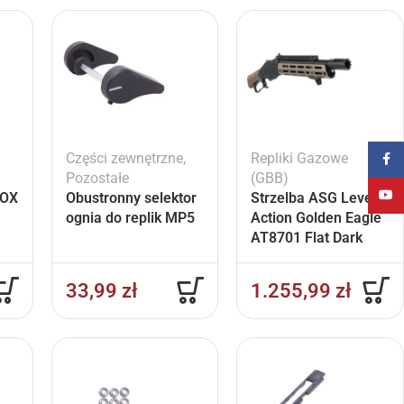
Części zewnętrzne
,
Repliki Gazowe
Faceb
Pozostałe
(GBB)
YouT
BOX
Obustronny selektor
Strzelba ASG Lever
n
ognia do replik MP5
Action Golden Eagle
AT8701 Flat Dark
Earth
33,99
zł
1.255,99
zł