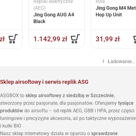
Repliki elektryczne
Inne
(AEG)
Jing Gong M4 Met
Jing Gong AUG A4
Hop Up Unit
Black
zł
1.142,99
zł
31,99
zł
Ładowanie...
Sklep airsoftowy i serwis replik ASG
ASGBOX to
sklep airsoftowy z siedzibą w Szczecinie
,
stworzony przez pasjonate, dla pasjonatów. Oferujemy
tysiące
produktów
do airsoftu – od replik AEG, GBB i HPA, przez części
tuningowe i precyzyjne akcesoria, aż po taktyczne wyposażenie
i kulki BIO
Nasz sklep internetowy działa w oparciu o
sprawdzone