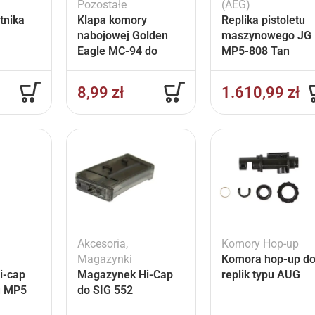
Pozostałe
(AEG)
tnika
Klapa komory
Replika pistoletu
nabojowej Golden
maszynowego JG
Eagle MC-94 do
MP5-808 Tan
replik M870
8,99
zł
1.610,99
zł
Akcesoria
,
Komory Hop-up
Magazynki
Komora hop-up d
i-cap
Magazynek Hi-Cap
replik typu AUG
pu MP5
do SIG 552