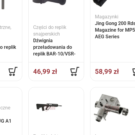
Magazynki
Jing Gong 200 Rd
trzne
,
Części do replik
Magazine for MP
snajperskich
AEG Series
Dźwignia
 replik
przeładowania do
replik BAR-10/VSR-
10
46,99
zł
58,99
zł
yczne
UG A1