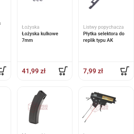
s
Łożyska
Listwy popychacza
5
Łożyska kulkowe
Płytka selektora do
7mm
replik typu AK
41,99
zł
7,99
zł