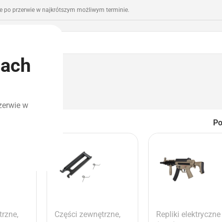
 po przerwie w najkrótszym możliwym terminie.
iach
romocje
Outlet
zerwie w
ng
P
trzne
,
Części zewnętrzne
,
Repliki elektryczne