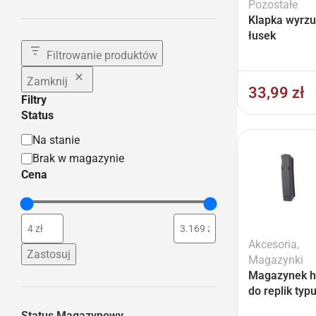
Pozostałe
Klapka wyrzu
łusek
Filtrowanie produktów
Zamknij
33,99
zł
Filtry
Status
Na stanie
Brak w magazynie
Cena
Akcesoria
,
Zastosuj
Magazynki
Magazynek h
do replik ty
Status Magazynowy