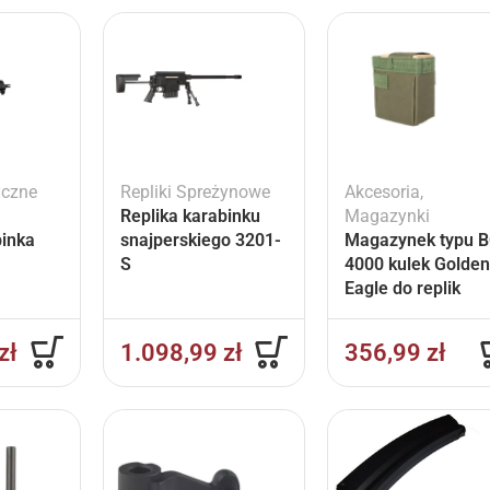
yczne
Repliki Spreżynowe
Akcesoria
,
Replika karabinku
Magazynki
binka
snajperskiego 3201-
Magazynek typu 
S
4000 kulek Golde
Eagle do replik
M240B
zł
1.098,99
zł
356,99
zł