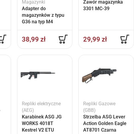
Magazynki
Zawór magazynka
Adapter do
3301 MC-39
magazynków z typu
G36 na typ M4
38,99
zł
29,99
zł
Repliki elektryczne
Repliki Gazowe
o
(AEG)
(GBB)
Karabinek ASG JG
Strzelba ASG Lever
WORKS 4018T
Action Golden Eagle
Kestrel V2 ETU
AT8701 Czarna