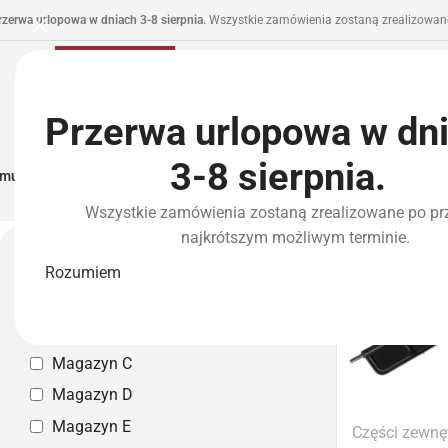
rzerwa urlopowa w dniach 3-8 sierpnia.
Wszystkie zamówienia zostaną zrealizowane
Przerwa urlopowa w dn
3-8 sierpnia.
municja I Zasilanie
Repliki
Części I Tuning
HPA
Wyposażenie Taktyczne
P
Wszystkie zamówienia zostaną zrealizowane po pr
Strona główna
»
Marki
»
Jing Gong
najkrótszym możliwym terminie.
Jing Go
Magazyn własny
Rozumiem
Magazyn A
Magazyn B
Magazyn C
Magazyn D
Magazyn E
Części zewnę