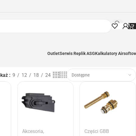
Outlet
Serwis Replik ASG
Kalkulatory Airsofto
okaż
9
12
18
24
Akcesoria
,
Części GBB