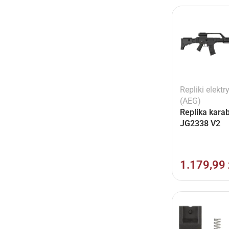
Repliki elektr
(AEG)
Replika kara
JG2338 V2
1.179,99