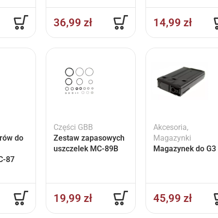
36,99
zł
14,99
zł
Części GBB
Akcesoria
,
rów do
Zestaw zapasowych
Magazynki
uszczelek MC-89B
Magazynek do G3
C-87
19,99
zł
45,99
zł