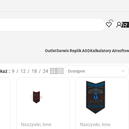
Outlet
Serwis Replik ASG
Kalkulatory Airsofto
okaż
9
12
18
24
Naszywki
,
Inne
Naszywki
,
Inne