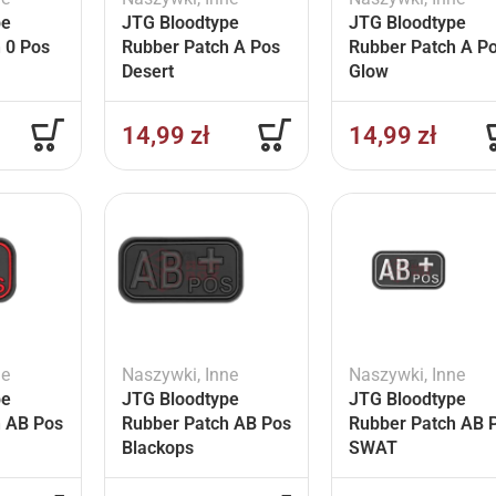
pe
JTG Bloodtype
JTG Bloodtype
 0 Pos
Rubber Patch A Pos
Rubber Patch A P
Desert
Glow
14,99
zł
14,99
zł
ne
Naszywki
,
Inne
Naszywki
,
Inne
pe
JTG Bloodtype
JTG Bloodtype
h AB Pos
Rubber Patch AB Pos
Rubber Patch AB 
Blackops
SWAT