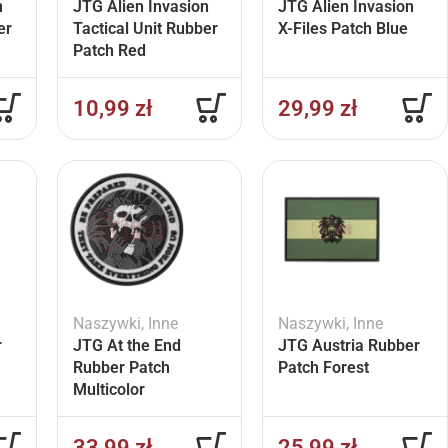
n
JTG Alien Invasion
JTG Alien Invasion
er
Tactical Unit Rubber
X-Files Patch Blue
Patch Red
10,99
zł
29,99
zł
Naszywki
,
Inne
Naszywki
,
Inne
r
JTG At the End
JTG Austria Rubber
Rubber Patch
Patch Forest
Multicolor
33,99
zł
25,99
zł