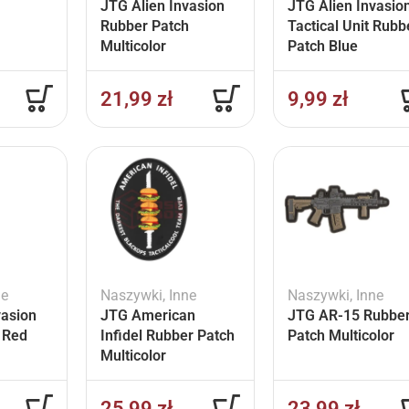
JTG Alien Invasion
JTG Alien Invasio
Rubber Patch
Tactical Unit Rubb
Multicolor
Patch Blue
21,99
zł
9,99
zł
ne
Naszywki
,
Inne
Naszywki
,
Inne
vasion
JTG American
JTG AR-15 Rubbe
h Red
Infidel Rubber Patch
Patch Multicolor
Multicolor
25,99
zł
23,99
zł