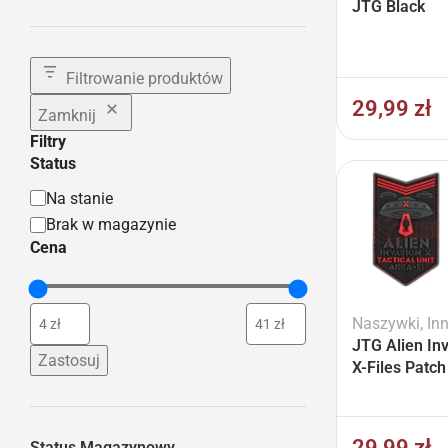
JTG Black
Filtrowanie produktów
29,99
zł
Zamknij
Filtry
Status
Na stanie
Brak w magazynie
Cena
Naszywki
,
In
JTG Alien In
Zastosuj
X-Files Patc
29,99
zł
Status Magazynowy