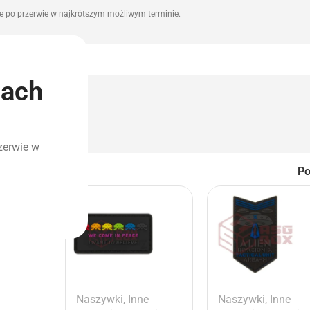
 po przerwie w najkrótszym możliwym terminie.
iach
romocje
Outlet
zerwie w
P
Naszywki
,
Inne
Naszywki
,
Inne