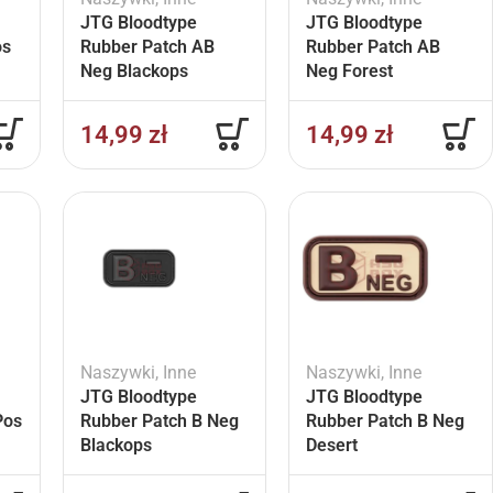
JTG Bloodtype
JTG Bloodtype
os
Rubber Patch AB
Rubber Patch AB
Neg Blackops
Neg Forest
14,99
zł
14,99
zł
Naszywki
,
Inne
Naszywki
,
Inne
JTG Bloodtype
JTG Bloodtype
Pos
Rubber Patch B Neg
Rubber Patch B Neg
Blackops
Desert