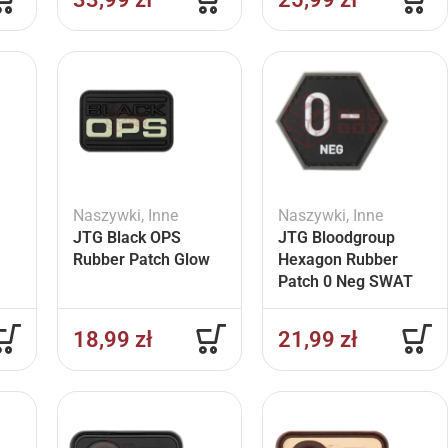
Naszywki
,
Inne
Naszywki
,
Inne
JTG Black OPS
JTG Bloodgroup
Rubber Patch Glow
Hexagon Rubber
Patch 0 Neg SWAT
18,99
zł
21,99
zł