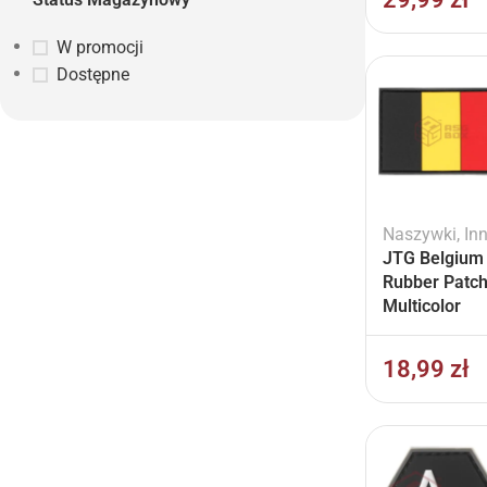
W promocji
Dostępne
Naszywki
,
In
JTG Belgium 
Rubber Patc
Multicolor
18,99
zł