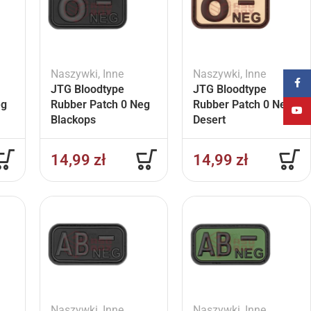
Naszywki
,
Inne
Naszywki
,
Inne
Faceb
JTG Bloodtype
JTG Bloodtype
eg
Rubber Patch 0 Neg
Rubber Patch 0 Neg
YouT
Blackops
Desert
14,99
zł
14,99
zł
Naszywki
,
Inne
Naszywki
,
Inne