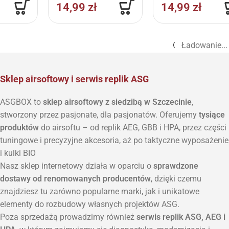
14,99
zł
14,99
zł
Ładowanie...
Sklep airsoftowy i serwis replik ASG
ASGBOX to
sklep airsoftowy z siedzibą w Szczecinie
,
stworzony przez pasjonate, dla pasjonatów. Oferujemy
tysiące
produktów
do airsoftu – od replik AEG, GBB i HPA, przez części
tuningowe i precyzyjne akcesoria, aż po taktyczne wyposażenie
i kulki BIO
Nasz sklep internetowy działa w oparciu o
sprawdzone
dostawy od renomowanych producentów
, dzięki czemu
znajdziesz tu zarówno popularne marki, jak i unikatowe
elementy do rozbudowy własnych projektów ASG.
Poza sprzedażą prowadzimy również
serwis replik ASG, AEG i