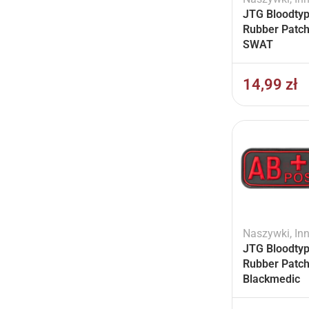
JTG Bloodty
Rubber Patch
SWAT
14,99
zł
Naszywki
,
In
JTG Bloodty
Rubber Patc
Blackmedic