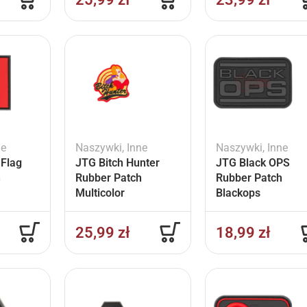
ne
Naszywki
,
Inne
Naszywki
,
Inne
Flag
JTG Bitch Hunter
JTG Black OPS
h
Rubber Patch
Rubber Patch
Multicolor
Blackops
25,99
zł
18,99
zł