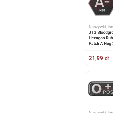
Naszywki
,
In
JTG Bloodgr
Hexagon Rub
Patch A Neg
21,99
zł
Naszywki
,
In