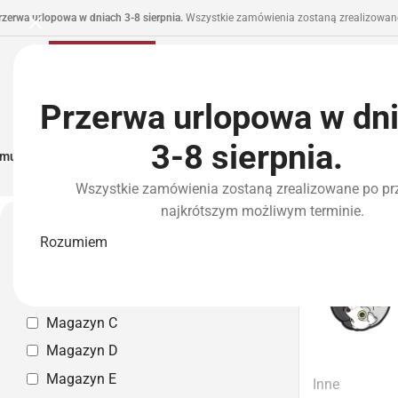
rzerwa urlopowa w dniach 3-8 sierpnia.
Wszystkie zamówienia zostaną zrealizowane
Przerwa urlopowa w dn
3-8 sierpnia.
municja I Zasilanie
Repliki
Części I Tuning
HPA
Wyposażenie Taktyczne
P
Wszystkie zamówienia zostaną zrealizowane po pr
Strona główna
»
Marki
»
JTG
najkrótszym możliwym terminie.
JTG
Magazyn własny
Rozumiem
Magazyn A
Magazyn B
Magazyn C
Magazyn D
Magazyn E
Inne