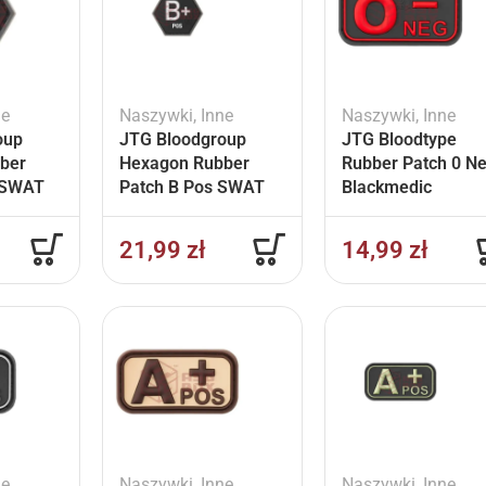
ne
Naszywki
,
Inne
Naszywki
,
Inne
oup
JTG Bloodgroup
JTG Bloodtype
ber
Hexagon Rubber
Rubber Patch 0 N
 SWAT
Patch B Pos SWAT
Blackmedic
21,99
zł
14,99
zł
ne
Naszywki
,
Inne
Naszywki
,
Inne