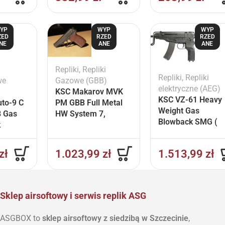
YP
WYP
WYP
ZED
RZED
RZED
NE
ANE
ANE
Repliki
,
Repliki
Repliki
,
Repliki
we
Gazowe (GBB)
elektryczne (AEG)
KSC Makarov MVK
KSC VZ-61 Heavy
to-9 C
PM GBB Full Metal
Weight Gas
 Gas
HW System 7,
Blowback SMG (
k
Version 2.0 – Black
Taiwan Version )
zł
1.023,99
zł
1.513,99
zł
Sklep airsoftowy i serwis replik ASG
ASGBOX to
sklep airsoftowy z siedzibą w Szczecinie
,