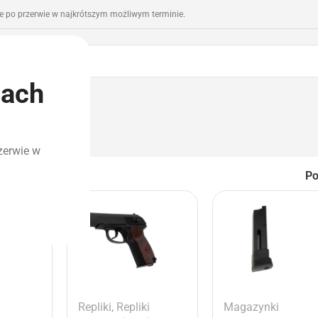
 po przerwie w najkrótszym możliwym terminie.
iach
romocje
Outlet
zerwie w
P
Repliki
,
Repliki
Magazynki