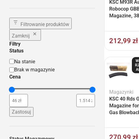
KSC M93R Au
Robocop GBB
Magazine, 38
Black
Filtrowanie produktów
Zamknij
212,99
zł
Filtry
Status
W
Na stanie
R
Brak w magazynie
A
Cena
Magazynki
KSC 40 Rds 
Magazine for
Zastosuj
Gas Blowba
270,99
zł
Status Magazynowy