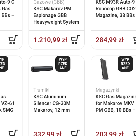
to-9 C
Gazowe (GBB)
KSC M93R Auto-9
 Gas
KSC Makarov PM
Robocop GBB CO2
 BBs –
Espionage GBB
Magazine, 38 BBs
Heavyweight System
Black
7 – Black
1.210,99
zł
284,99
zł
YP
WYP
WYP
ZED
RZED
RZED
NE
ANE
ANE
Tłumiki
Magazynki
Gas
KSC Aluminum
KSC Gas Magazin
 VZ-61
Silencer CG-30M
for Makarov MKV
ck SMG
Makarov, 12 mm
PM GBB, 10 BBs –
CCW – Black
Black
332,99
zł
203,99
zł