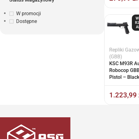
W promocji
W
Dostępne
R
A
Repliki Gazo
(GBB)
KSC M93R Au
Robocop GBB
Pistol – Blac
1.223,99