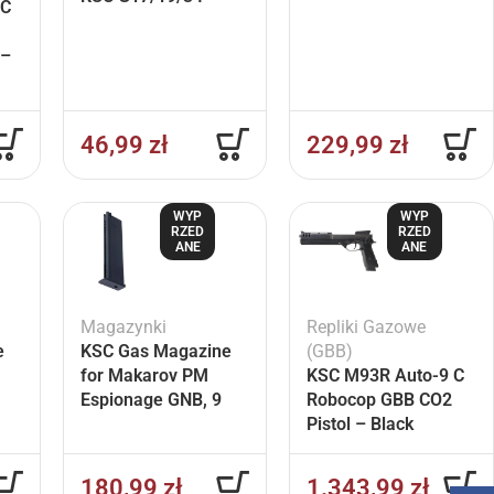
 C
 –
46,99
zł
229,99
zł
WYP
WYP
RZED
RZED
ANE
ANE
Magazynki
Repliki Gazowe
e
KSC Gas Magazine
(GBB)
for Makarov PM
KSC M93R Auto-9 C
Espionage GNB, 9
Robocop GBB CO2
BBs – Black
Pistol – Black
180,99
zł
1.343,99
zł