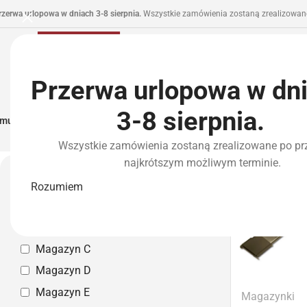
rzerwa urlopowa w dniach 3-8 sierpnia.
Wszystkie zamówienia zostaną zrealizowane
Przerwa urlopowa w dn
3-8 sierpnia.
municja I Zasilanie
Repliki
Części I Tuning
HPA
Wyposażenie Taktyczne
P
Wszystkie zamówienia zostaną zrealizowane po pr
Strona główna
»
Marki
»
KSC
najkrótszym możliwym terminie.
KSC
Magazyn własny
Rozumiem
Magazyn A
Magazyn B
Magazyn C
Magazyn D
Magazyn E
Magazynki