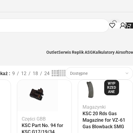
Outlet
Serwis Replik ASG
Kalkulatory Airsofto
okaż
9
12
18
24
WYP
RZED
ANE
Magazynki
KSC 20 Rds Gas
Części GBB
Magazine for VZ-61
KSC Part No. 94 for
Gas Blowback SMG
KSC G17/19/34