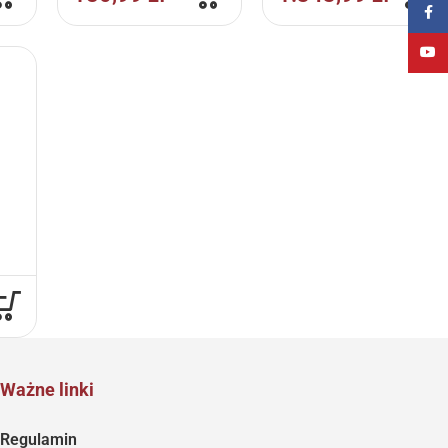
Faceb
YouT
Ważne linki
Regulamin