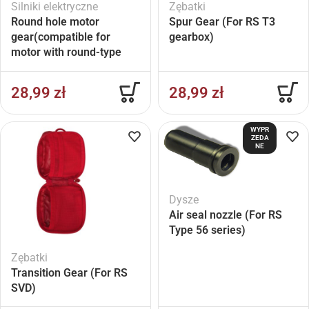
Silniki elektryczne
Zębatki
Round hole motor
Spur Gear (For RS T3
gear(compatible for
gearbox)
motor with round-type
bushing steel powder
high temperature die-
28,99
zł
28,99
zł
casting)
WYPR
ZEDA
NE
Dysze
Air seal nozzle (For RS
Type 56 series)
Zębatki
Transition Gear (For RS
SVD)