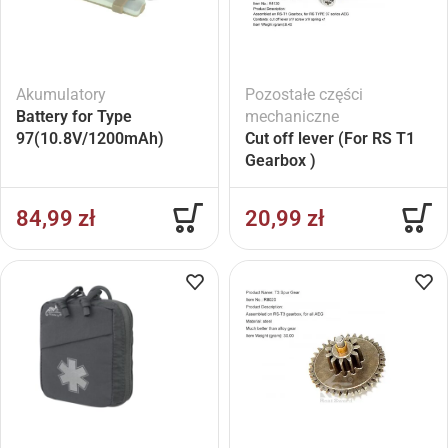
Akumulatory
Pozostałe części
Battery for Type
mechaniczne
97(10.8V/1200mAh)
Cut off lever (For RS T1
Gearbox )
84,99
zł
20,99
zł