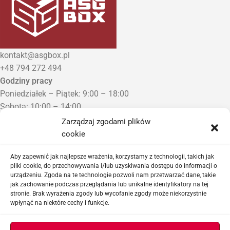
kontakt@asgbox.pl
+48 794 272 494
Godziny pracy
Poniedziałek – Piątek: 9:00 – 18:00
Sobota: 10:00 – 14:00
Niedziela: Zamknięte
Zarządzaj zgodami plików
Punkt Odbioru zamówień
cookie
Bezrzecze, ul. Herbaciana 3
Proszę o wcześniejszy kontakt telefoniczny
Aby zapewnić jak najlepsze wrażenia, korzystamy z technologii, takich jak
pliki cookie, do przechowywania i/lub uzyskiwania dostępu do informacji o
urządzeniu. Zgoda na te technologie pozwoli nam przetwarzać dane, takie
Sklep airsoftowy i serwis replik ASG
jak zachowanie podczas przeglądania lub unikalne identyfikatory na tej
stronie. Brak wyrażenia zgody lub wycofanie zgody może niekorzystnie
wpłynąć na niektóre cechy i funkcje.
Ważne linki