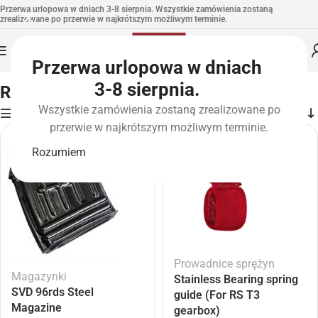
Przerwa urlopowa w dniach 3-8 sierpnia. Wszystkie zamówienia zostaną
zrealizowane po przerwie w najkrótszym możliwym terminie.
Przerwa urlopowa w dniach
Strona główna
»
Marki
»
Real Sword
3-8 sierpnia.
Real Sword
Wszystkie zamówienia zostaną zrealizowane po
Filters
przerwie w najkrótszym możliwym terminie.
Rozumiem
Prowadnice sprężyn
Magazynki
Stainless Bearing spring
SVD 96rds Steel
guide (For RS T3
Magazine
gearbox)