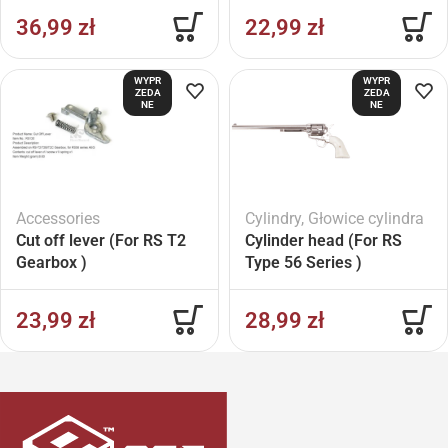
36,99
zł
22,99
zł
WYPR
WYPR
ZEDA
ZEDA
NE
NE
Accessories
Cylindry
,
Głowice cylindra
Cut off lever (For RS T2
Cylinder head (For RS
Gearbox )
Type 56 Series )
23,99
zł
28,99
zł