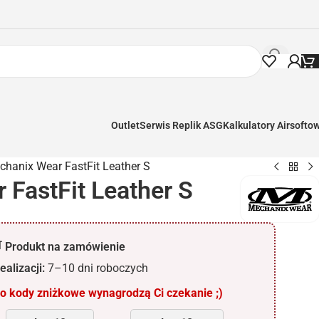
Outlet
Serwis Replik ASG
Kalkulatory Airsofto
chanix Wear FastFit Leather S
FastFit Leather S
 Produkt na zamówienie
ealizacji:
7–10 dni roboczych
 kody zniżkowe wynagrodzą Ci czekanie ;)