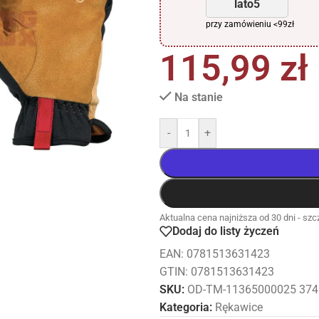
lato5
przy zamówieniu <99zł
115,99
zł
Na stanie
-
+
Aktualna cena najniższa od 30 dni - szcz
Dodaj do listy życzeń
EAN:
0781513631423
GTIN: 0781513631423
SKU:
OD-TM-11365000025 374
Kategoria:
Rękawice