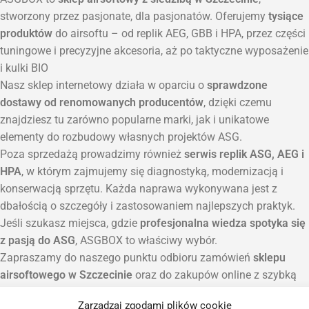
stworzony przez pasjonate, dla pasjonatów. Oferujemy
tysiące
produktów
do airsoftu – od replik AEG, GBB i HPA, przez części
tuningowe i precyzyjne akcesoria, aż po taktyczne wyposażenie
i kulki BIO
Nasz sklep internetowy działa w oparciu o
sprawdzone
dostawy od renomowanych producentów
, dzięki czemu
znajdziesz tu zarówno popularne marki, jak i unikatowe
elementy do rozbudowy własnych projektów ASG.
Poza sprzedażą prowadzimy również
serwis replik ASG, AEG i
HPA
, w którym zajmujemy się diagnostyką, modernizacją i
konserwacją sprzętu. Każda naprawa wykonywana jest z
dbałością o szczegóły i zastosowaniem najlepszych praktyk.
Jeśli szukasz miejsca, gdzie
profesjonalna wiedza spotyka się
z pasją do ASG
, ASGBOX to właściwy wybór.
Zapraszamy do naszego punktu odbioru zamówień
sklepu
airsoftowego w Szczecinie
oraz do zakupów online z szybką
wysyłką na terenie całej Polski.
Zarządzaj zgodami plików cookie