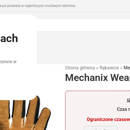
 po przerwie w najkrótszym możliwym terminie.
iach
romocje
Outlet
zerwie w
Strona główna
»
Rękawice
»
Me
Mechanix Wear 

Czas r
Ograniczone czasowo