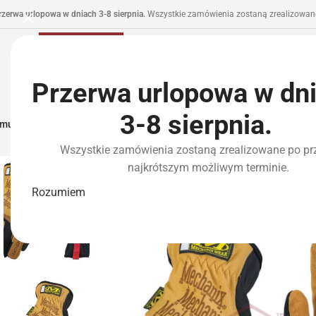
rzerwa urlopowa w dniach 3-8 sierpnia.
Wszystkie zamówienia zostaną zrealizowane
Przerwa urlopowa w dn
3-8 sierpnia.
municja I Zasilanie
Repliki
Części I Tuning
HPA
Wyposażenie Taktyczne
P
Wszystkie zamówienia zostaną zrealizowane po pr
najkrótszym możliwym terminie.
Rozumiem