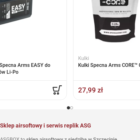
Kulki
Specna Arms EASY do
Kulki Specna Arms CORE™ 0
ów Li-Po
27,99
zł
Sklep airsoftowy i serwis replik ASG
ASGBOX to
sklep airsoftowy z siedzibą w Szczecinie
,