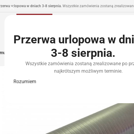
rzerwa urlopowa w dniach 3-8 sierpnia.
Wszystkie zamówienia zostaną zrealizowane
Przerwa urlopowa w dn
3-8 sierpnia.
municja I Zasilanie
Repliki
Części I Tuning
HPA
Wyposażenie Taktyczne
P
Wszystkie zamówienia zostaną zrealizowane po pr
najkrótszym możliwym terminie.
Rozumiem