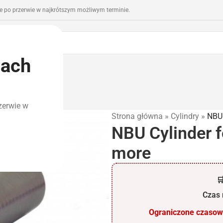
 po przerwie w najkrótszym możliwym terminie.
iach
romocje
Outlet
zerwie w
Strona główna
»
Cylindry
»
NBU 
NBU Cylinder 
more

Czas r
Ograniczone czasowo