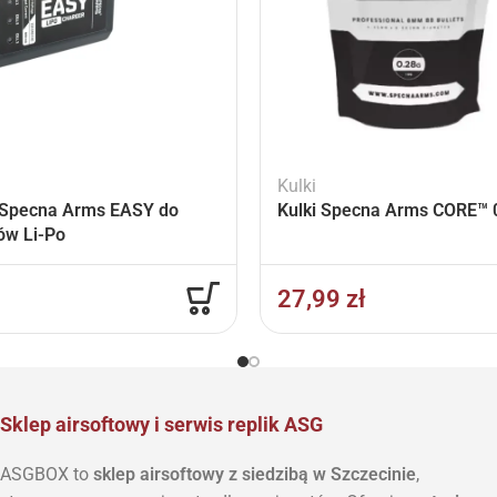
Kulki
Specna Arms EASY do
Kulki Specna Arms CORE™ 0
ów Li-Po
27,99
zł
Sklep airsoftowy i serwis replik ASG
ASGBOX to
sklep airsoftowy z siedzibą w Szczecinie
,