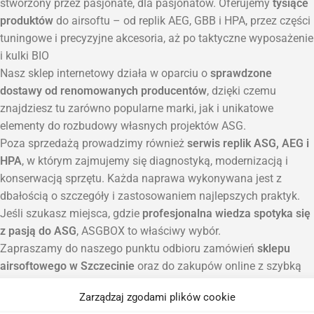
stworzony przez pasjonate, dla pasjonatów. Oferujemy
tysiące
produktów
do airsoftu – od replik AEG, GBB i HPA, przez części
tuningowe i precyzyjne akcesoria, aż po taktyczne wyposażenie
i kulki BIO
Nasz sklep internetowy działa w oparciu o
sprawdzone
dostawy od renomowanych producentów
, dzięki czemu
znajdziesz tu zarówno popularne marki, jak i unikatowe
elementy do rozbudowy własnych projektów ASG.
Poza sprzedażą prowadzimy również
serwis replik ASG, AEG i
HPA
, w którym zajmujemy się diagnostyką, modernizacją i
konserwacją sprzętu. Każda naprawa wykonywana jest z
dbałością o szczegóły i zastosowaniem najlepszych praktyk.
Jeśli szukasz miejsca, gdzie
profesjonalna wiedza spotyka się
z pasją do ASG
, ASGBOX to właściwy wybór.
Zapraszamy do naszego punktu odbioru zamówień
sklepu
airsoftowego w Szczecinie
oraz do zakupów online z szybką
wysyłką na terenie całej Polski.
Zarządzaj zgodami plików cookie