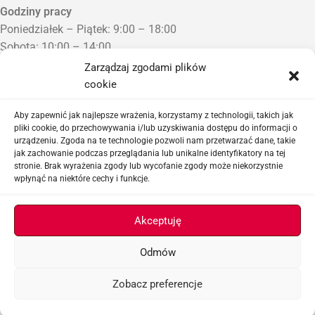
Godziny pracy
Poniedziałek – Piątek: 9:00 – 18:00
Sobota: 10:00 – 14:00
Niedziela: Zamknięte
Zarządzaj zgodami plików
Punkt Odbioru zamówień
cookie
Bezrzecze, ul. Herbaciana 3
Proszę o wcześniejszy kontakt telefoniczny
Aby zapewnić jak najlepsze wrażenia, korzystamy z technologii, takich jak
pliki cookie, do przechowywania i/lub uzyskiwania dostępu do informacji o
urządzeniu. Zgoda na te technologie pozwoli nam przetwarzać dane, takie
Sklep airsoftowy i serwis replik ASG
jak zachowanie podczas przeglądania lub unikalne identyfikatory na tej
stronie. Brak wyrażenia zgody lub wycofanie zgody może niekorzystnie
wpłynąć na niektóre cechy i funkcje.
Ważne linki
Akceptuję
Odmów
ASGBOX.PL © 2026
Zobacz preferencje
Menu
Lista życzeń
Koszyk