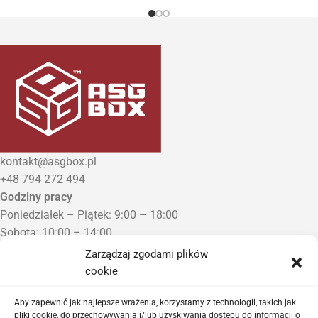
kontakt@asgbox.pl
+48 794 272 494
Godziny pracy
Poniedziałek – Piątek: 9:00 – 18:00
Sobota: 10:00 – 14:00
Niedziela: Zamknięte
Zarządzaj zgodami plików
Punkt Odbioru zamówień
cookie
Bezrzecze, ul. Herbaciana 3
Proszę o wcześniejszy kontakt telefoniczny
Aby zapewnić jak najlepsze wrażenia, korzystamy z technologii, takich jak
pliki cookie, do przechowywania i/lub uzyskiwania dostępu do informacji o