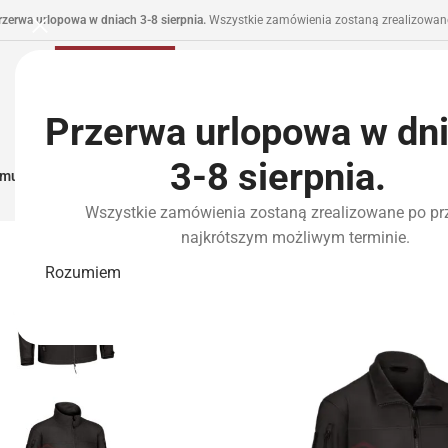
rzerwa urlopowa w dniach 3-8 sierpnia.
Wszystkie zamówienia zostaną zrealizowane
Przerwa urlopowa w dn
3-8 sierpnia.
municja I Zasilanie
Repliki
Części I Tuning
HPA
Wyposażenie Taktyczne
P
Wszystkie zamówienia zostaną zrealizowane po pr
najkrótszym możliwym terminie.
Rozumiem