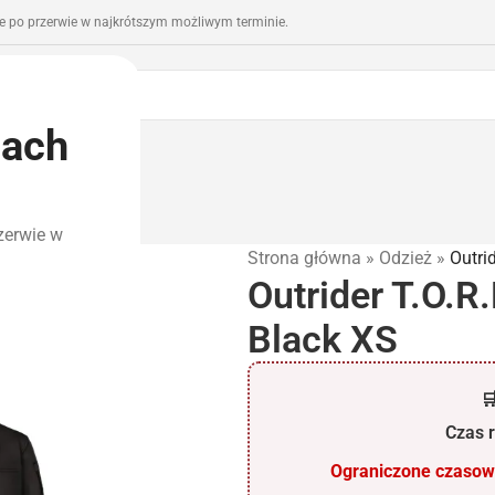
 po przerwie w najkrótszym możliwym terminie.
iach
romocje
Outlet
zerwie w
Strona główna
»
Odzież
»
Outri
Outrider T.O.R
Black XS

Czas r
Ograniczone czasowo