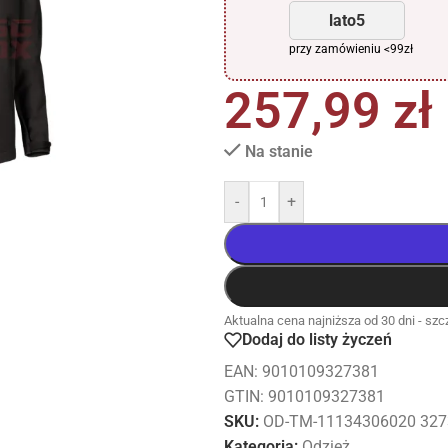
lato5
przy zamówieniu <99zł
257,99
zł
Na stanie
-
+
Aktualna cena najniższa od 30 dni - szcz
Dodaj do listy życzeń
EAN:
9010109327381
GTIN: 9010109327381
SKU:
OD-TM-11134306020 327
Kategoria:
Odzież