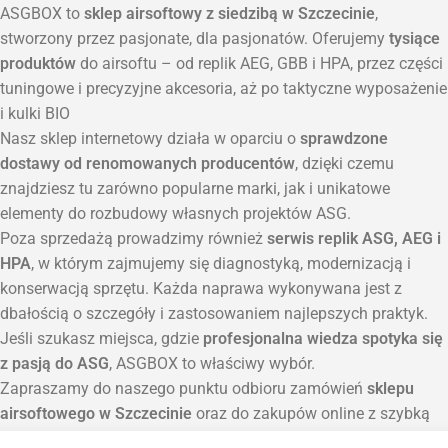
ASGBOX to
sklep airsoftowy z siedzibą w Szczecinie
,
stworzony przez pasjonate, dla pasjonatów. Oferujemy
tysiące
produktów
do airsoftu – od replik AEG, GBB i HPA, przez części
tuningowe i precyzyjne akcesoria, aż po taktyczne wyposażenie
i kulki BIO
Nasz sklep internetowy działa w oparciu o
sprawdzone
dostawy od renomowanych producentów
, dzięki czemu
znajdziesz tu zarówno popularne marki, jak i unikatowe
elementy do rozbudowy własnych projektów ASG.
Poza sprzedażą prowadzimy również
serwis replik ASG, AEG i
HPA
, w którym zajmujemy się diagnostyką, modernizacją i
konserwacją sprzętu. Każda naprawa wykonywana jest z
dbałością o szczegóły i zastosowaniem najlepszych praktyk.
Jeśli szukasz miejsca, gdzie
profesjonalna wiedza spotyka się
z pasją do ASG
, ASGBOX to właściwy wybór.
Zapraszamy do naszego punktu odbioru zamówień
sklepu
airsoftowego w Szczecinie
oraz do zakupów online z szybką
wysyłką na terenie całej Polski.