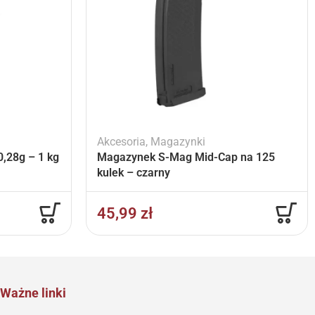
Akcesoria
,
Magazynki
,28g – 1 kg
Magazynek S-Mag Mid-Cap na 125
kulek – czarny
45,99
zł
Ważne linki