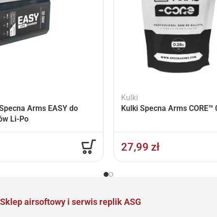
Kulki
Specna Arms EASY do
Kulki Specna Arms CORE™ 0
ów Li-Po
27,99
zł
Sklep airsoftowy i serwis replik ASG