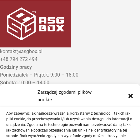
kontakt@asgbox.pl
+48 794 272 494
Godziny pracy
Poniedziałek – Piątek: 9:00 – 18:00
Sobota: 10:00 – 14:00
Niedziela: Zamknięte
Zarządzaj zgodami plików
Punkt Odbioru zamówień
cookie
Bezrzecze, ul. Herbaciana 3
Proszę o wcześniejszy kontakt telefoniczny
Aby zapewnić jak najlepsze wrażenia, korzystamy z technologii, takich jak
pliki cookie, do przechowywania i/lub uzyskiwania dostępu do informacji o
urządzeniu. Zgoda na te technologie pozwoli nam przetwarzać dane, takie
Sklep airsoftowy i serwis replik ASG
jak zachowanie podczas przeglądania lub unikalne identyfikatory na tej
stronie. Brak wyrażenia zgody lub wycofanie zgody może niekorzystnie