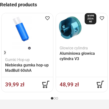
Related products
WYPR
ZEDA
NE
Głowice cylindra
Aluminiowa głowica
cylindra V3
Gumki Hop-up
Niebieska gumka hop-up
MadBull 60shA
39,99
zł
48,99
zł