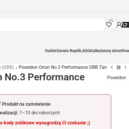
Outlet
Serwis Replik ASG
Kalkulatory Airsofto
e (GBB)
»
Poseidon Orion No.3 Performance GBB Tan
n No.3 Performance
Poseidon
 Produkt na zamówienie
ealizacji:
7–10 dni roboczych
 kody zniżkowe wynagrodzą Ci czekanie ;)