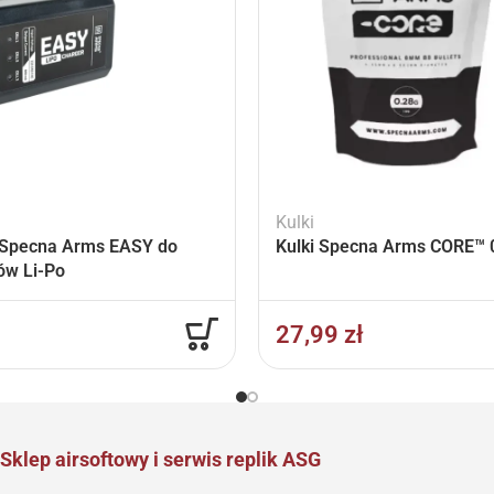
Kulki
Specna Arms EASY do
Kulki Specna Arms CORE™ 0
ów Li-Po
27,99
zł
Sklep airsoftowy i serwis replik ASG