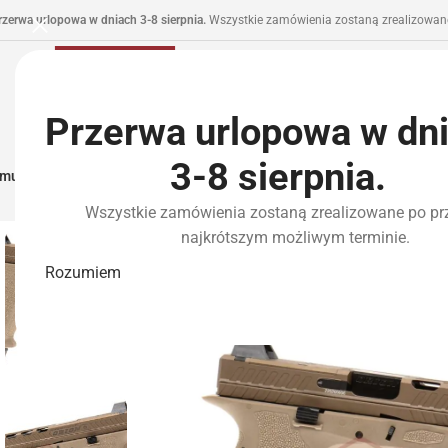
rzerwa urlopowa w dniach 3-8 sierpnia.
Wszystkie zamówienia zostaną zrealizowane
Przerwa urlopowa w dn
3-8 sierpnia.
municja I Zasilanie
Repliki
Części I Tuning
HPA
Wyposażenie Taktyczne
P
Wszystkie zamówienia zostaną zrealizowane po pr
najkrótszym możliwym terminie.
Rozumiem