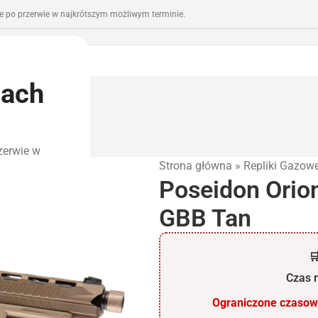
 po przerwie w najkrótszym możliwym terminie.
iach
romocje
Outlet
zerwie w
Strona główna
»
Repliki Gazow
Poseidon Orio
GBB Tan

Czas r
Ograniczone czasowo