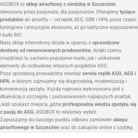
ASGBOX to
sklep airsoftowy z siedzibą w Szczecinie
,
stworzony przez pasjonate, dla pasjonatów. Oferujemy
tysiące
produktów
do airsoftu – od replik AEG, GBB i HPA, przez części
tuningowe i precyzyjne akcesoria, aż po taktyczne wyposażenie
i kulki BIO
Nasz sklep internetowy działa w oparciu o
sprawdzone
dostawy od renomowanych producentów
, dzięki czemu
znajdziesz tu zarówno popularne marki, jak i unikatowe
elementy do rozbudowy własnych projektów ASG.
Poza sprzedażą prowadzimy również
serwis replik ASG, AEG i
HPA
, w którym zajmujemy się diagnostyką, modernizacją i
konserwacją sprzętu. Każda naprawa wykonywana jest z
dbałością o szczegóły i zastosowaniem najlepszych praktyk.
Jeśli szukasz miejsca, gdzie
profesjonalna wiedza spotyka się
z pasją do ASG
, ASGBOX to właściwy wybór.
Zapraszamy do naszego punktu odbioru zamówień
sklepu
airsoftowego w Szczecinie
oraz do zakupów online z szybką
wysyłką na terenie całej Polski.