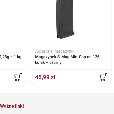
Akcesoria
,
Magazynki
,28g – 1 kg
Magazynek S-Mag Mid-Cap na 125
kulek – czarny
45,99
zł
Ważne linki