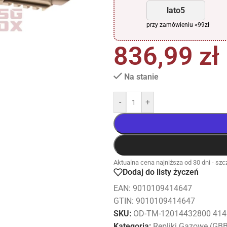
lato5
przy zamówieniu <99zł
836,99
zł
Na stanie
-
+
Aktualna cena najniższa od 30 dni - szcz
Dodaj do listy życzeń
EAN:
9010109414647
GTIN: 9010109414647
SKU:
OD-TM-12014432800 414
Kategoria:
Repliki Gazowe (GB