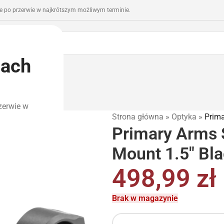
 po przerwie w najkrótszym możliwym terminie.
iach
romocje
Outlet
zerwie w
Strona główna
»
Optyka
»
Prima
Primary Arms 
Mount 1.5″ Bl
498,99
zł
Brak w magazynie