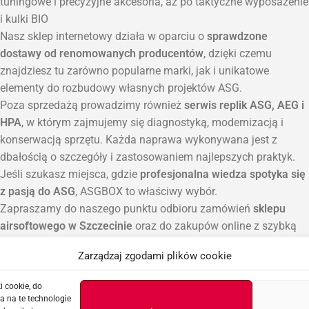
tuningowe i precyzyjne akcesoria, aż po taktyczne wyposażenie
i kulki BIO
Nasz sklep internetowy działa w oparciu o
sprawdzone
dostawy od renomowanych producentów
, dzięki czemu
znajdziesz tu zarówno popularne marki, jak i unikatowe
elementy do rozbudowy własnych projektów ASG.
Poza sprzedażą prowadzimy również
serwis replik ASG, AEG i
HPA
, w którym zajmujemy się diagnostyką, modernizacją i
konserwacją sprzętu. Każda naprawa wykonywana jest z
dbałością o szczegóły i zastosowaniem najlepszych praktyk.
Jeśli szukasz miejsca, gdzie
profesjonalna wiedza spotyka się
z pasją do ASG
, ASGBOX to właściwy wybór.
Zapraszamy do naszego punktu odbioru zamówień
sklepu
airsoftowego w Szczecinie
oraz do zakupów online z szybką
wysyłką na terenie całej Polski.
Zarządzaj zgodami plików cookie
i cookie, do
a na te technologie