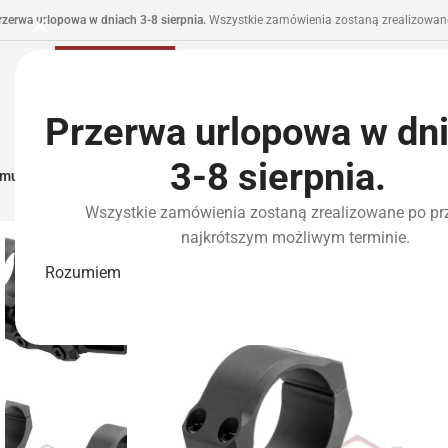
rzerwa urlopowa w dniach 3-8 sierpnia.
Wszystkie zamówienia zostaną zrealizowane
Przerwa urlopowa w dn
3-8 sierpnia.
municja I Zasilanie
Repliki
Części I Tuning
HPA
Wyposażenie Taktyczne
P
Wszystkie zamówienia zostaną zrealizowane po pr
najkrótszym możliwym terminie.
WYPRZEDANE
Rozumiem