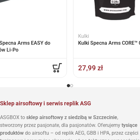
Kulki
Specna Arms EASY do
Kulki Specna Arms CORE™ 0
ów Li-Po
27,99
zł
Sklep airsoftowy i serwis replik ASG
ASGBOX to
sklep airsoftowy z siedzibą w Szczecinie
,
stworzony przez pasjonate, dla pasjonatów. Oferujemy
tysiące
produktów
do airsoftu – od replik AEG, GBB i HPA, przez części