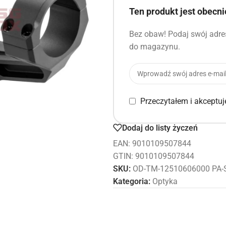
Ten produkt jest obecn
Bez obaw! Podaj swój adres
do magazynu.
Przeczytałem i akceptu
Dodaj do listy życzeń
EAN:
9010109507844
GTIN: 9010109507844
SKU:
OD-TM-12510606000 PA-S
Kategoria:
Optyka