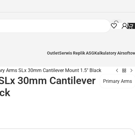
Outlet
Serwis Replik ASG
Kalkulatory Airsofto
ry Arms SLx 30mm Cantilever Mount 1.5″ Black
SLx 30mm Cantilever
Primary Arms
ack