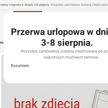
rzerwa urlopowa w dniach 3-8 sierpnia.
Wszystkie zamówienia zostaną zrealizowane
Przerwa urlopowa w dn
3-8 sierpnia.
municja I Zasilanie
Repliki
Części I Tuning
HPA
Wyposażenie Taktyczne
P
Wszystkie zamówienia zostaną zrealizowane po pr
najkrótszym możliwym terminie.
Rozumiem