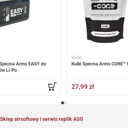
Kulki
Specna Arms EASY do
Kulki Specna Arms CORE™ 0
ów Li-Po
27,99
zł
Sklep airsoftowy i serwis replik ASG