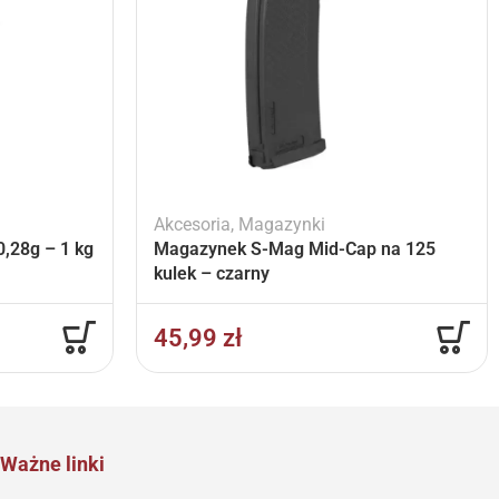
Akcesoria
,
Magazynki
,28g – 1 kg
Magazynek S-Mag Mid-Cap na 125
kulek – czarny
45,99
zł
Ważne linki