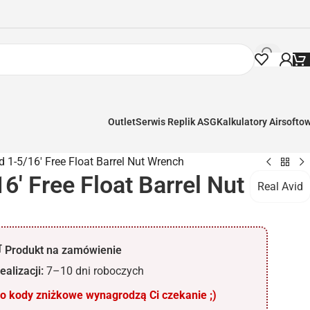
Outlet
Serwis Replik ASG
Kalkulatory Airsofto
d 1-5/16′ Free Float Barrel Nut Wrench
6′ Free Float Barrel Nut
Real Avid
 Produkt na zamówienie
ealizacji:
7–10 dni roboczych
 kody zniżkowe wynagrodzą Ci czekanie ;)