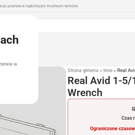
 po przerwie w najkrótszym możliwym terminie.
iach
romocje
Outlet
zerwie w
Strona główna
»
Inne
»
Real Avi
Real Avid 1-5/1
Wrench

Czas r
Ograniczone czasowo