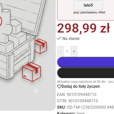
lato5
przy zamówieniu <99zł
298,99
zł
Na stanie
-
+
Aktualna cena najniższa od 30 dni - szcz
Dodaj do listy życzeń
EAN:
9010109448710
GTIN: 9010109448710
SKU:
OD-TM-12363200000 44
Kategoria:
Inne