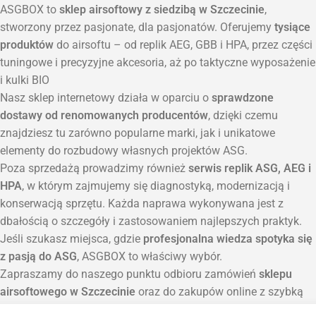
ASGBOX to
sklep airsoftowy z siedzibą w Szczecinie
,
stworzony przez pasjonate, dla pasjonatów. Oferujemy
tysiące
produktów
do airsoftu – od replik AEG, GBB i HPA, przez części
tuningowe i precyzyjne akcesoria, aż po taktyczne wyposażenie
i kulki BIO
Nasz sklep internetowy działa w oparciu o
sprawdzone
dostawy od renomowanych producentów
, dzięki czemu
znajdziesz tu zarówno popularne marki, jak i unikatowe
elementy do rozbudowy własnych projektów ASG.
Poza sprzedażą prowadzimy również
serwis replik ASG, AEG i
HPA
, w którym zajmujemy się diagnostyką, modernizacją i
konserwacją sprzętu. Każda naprawa wykonywana jest z
dbałością o szczegóły i zastosowaniem najlepszych praktyk.
Jeśli szukasz miejsca, gdzie
profesjonalna wiedza spotyka się
z pasją do ASG
, ASGBOX to właściwy wybór.
Zapraszamy do naszego punktu odbioru zamówień
sklepu
airsoftowego w Szczecinie
oraz do zakupów online z szybką
wysyłką na terenie całej Polski.