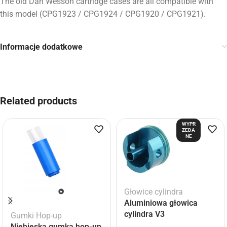
The old Dan Wesson cartridge cases are all compatible with
this model (CPG1923 / CPG1924 / CPG1920 / CPG1921).
Informacje dodatkowe
Related products
WYPR
ZEDA
NE
Głowice cylindra
Aluminiowa głowica
cylindra V3
Gumki Hop-up
Niebieska gumka hop-up