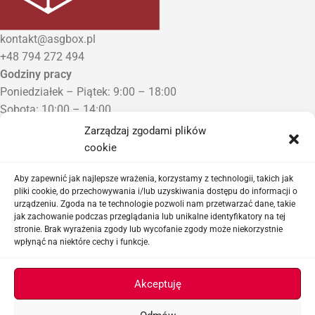
kontakt@asgbox.pl
+48 794 272 494
Godziny pracy
Poniedziałek – Piątek: 9:00 – 18:00
Sobota: 10:00 – 14:00
Niedziela: Zamknięte
Zarządzaj zgodami plików
Punkt Odbioru zamówień
cookie
Bezrzecze, ul. Herbaciana 3
Proszę o wcześniejszy kontakt telefoniczny
Aby zapewnić jak najlepsze wrażenia, korzystamy z technologii, takich jak
pliki cookie, do przechowywania i/lub uzyskiwania dostępu do informacji o
urządzeniu. Zgoda na te technologie pozwoli nam przetwarzać dane, takie
Sklep airsoftowy i serwis replik ASG
jak zachowanie podczas przeglądania lub unikalne identyfikatory na tej
stronie. Brak wyrażenia zgody lub wycofanie zgody może niekorzystnie
wpłynąć na niektóre cechy i funkcje.
Ważne linki
Akceptuję