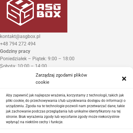
kontakt@asgbox.pl
+48 794 272 494
Godziny pracy
Poniedziałek – Piątek: 9:00 – 18:00
Sobota: 10:00 – 14:00
Niedziela: Zamknięte
Zarządzaj zgodami plików
Punkt Odbioru zamówień
cookie
Bezrzecze, ul. Herbaciana 3
Proszę o wcześniejszy kontakt telefoniczny
Aby zapewnić jak najlepsze wrażenia, korzystamy z technologii, takich jak
pliki cookie, do przechowywania i/lub uzyskiwania dostępu do informacji o
urządzeniu. Zgoda na te technologie pozwoli nam przetwarzać dane, takie
Sklep airsoftowy i serwis replik ASG
jak zachowanie podczas przeglądania lub unikalne identyfikatory na tej
stronie. Brak wyrażenia zgody lub wycofanie zgody może niekorzystnie
wpłynąć na niektóre cechy i funkcje.
Ważne linki