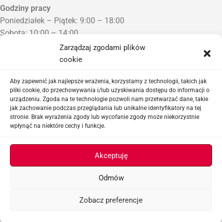
Godziny pracy
Poniedziałek – Piątek: 9:00 – 18:00
Sobota: 10:00 – 14:00
Niedziela: Zamknięte
Zarządzaj zgodami plików
Punkt Odbioru zamówień
cookie
Bezrzecze, ul. Herbaciana 3
Proszę o wcześniejszy kontakt telefoniczny
Aby zapewnić jak najlepsze wrażenia, korzystamy z technologii, takich jak
pliki cookie, do przechowywania i/lub uzyskiwania dostępu do informacji o
urządzeniu. Zgoda na te technologie pozwoli nam przetwarzać dane, takie
Sklep airsoftowy i serwis replik ASG
jak zachowanie podczas przeglądania lub unikalne identyfikatory na tej
stronie. Brak wyrażenia zgody lub wycofanie zgody może niekorzystnie
wpłynąć na niektóre cechy i funkcje.
Ważne linki
Akceptuję
Odmów
ASGBOX.PL © 2026
Zobacz preferencje
Menu
Lista życzeń
Koszyk