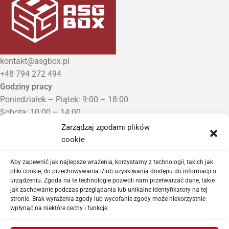
kontakt@asgbox.pl
+48 794 272 494
Godziny pracy
Poniedziałek – Piątek: 9:00 – 18:00
Sobota: 10:00 – 14:00
Niedziela: Zamknięte
Zarządzaj zgodami plików
Punkt Odbioru zamówień
cookie
Bezrzecze, ul. Herbaciana 3
Proszę o wcześniejszy kontakt telefoniczny
Aby zapewnić jak najlepsze wrażenia, korzystamy z technologii, takich jak
pliki cookie, do przechowywania i/lub uzyskiwania dostępu do informacji o
urządzeniu. Zgoda na te technologie pozwoli nam przetwarzać dane, takie
Sklep airsoftowy i serwis replik ASG
jak zachowanie podczas przeglądania lub unikalne identyfikatory na tej
stronie. Brak wyrażenia zgody lub wycofanie zgody może niekorzystnie
wpłynąć na niektóre cechy i funkcje.
Ważne linki