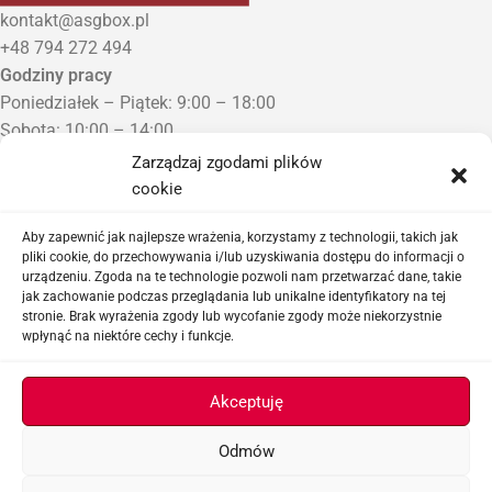
kontakt@asgbox.pl
+48 794 272 494
Godziny pracy
Poniedziałek – Piątek: 9:00 – 18:00
Sobota: 10:00 – 14:00
Niedziela: Zamknięte
Zarządzaj zgodami plików
Punkt Odbioru zamówień
cookie
Bezrzecze, ul. Herbaciana 3
Proszę o wcześniejszy kontakt telefoniczny
Aby zapewnić jak najlepsze wrażenia, korzystamy z technologii, takich jak
pliki cookie, do przechowywania i/lub uzyskiwania dostępu do informacji o
urządzeniu. Zgoda na te technologie pozwoli nam przetwarzać dane, takie
Sklep airsoftowy i serwis replik ASG
jak zachowanie podczas przeglądania lub unikalne identyfikatory na tej
stronie. Brak wyrażenia zgody lub wycofanie zgody może niekorzystnie
wpłynąć na niektóre cechy i funkcje.
Ważne linki
Akceptuję
Odmów
ASGBOX.PL © 2026