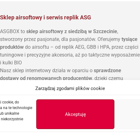
Sklep airsoftowy i serwis replik ASG
ASGBOX to
sklep airsoftowy z siedzibą w Szczecinie
,
stworzony przez pasjonate, dla pasjonatów. Oferujemy
tysiące
produktów
do airsoftu – od replik AEG, GBB i HPA, przez części
tuningowe i precyzyjne akcesoria, aż po taktyczne wyposażenie
i kulki BIO
Nasz sklep internetowy działa w oparciu o
sprawdzone
dostawy od renomowanych producentów
, dzięki czemu
znajdziesz tu zarówno popularne marki, jak i unikatowe
Zarządzaj zgodami plików cookie
elementy do rozbudowy własnych projektów ASG.
Poza sprzedażą prowadzimy również
serwis replik ASG, AEG i
i cookie, do
a na te technologie
HPA
, w którym zajmujemy się diagnostyką, modernizacją i
ub unikalne
Akceptuję
konserwacją sprzętu. Każda naprawa wykonywana jest z
 niekorzystnie
dbałością o szczegóły i zastosowaniem najlepszych praktyk.
Jeśli szukasz miejsca, gdzie
profesjonalna wiedza spotyka się