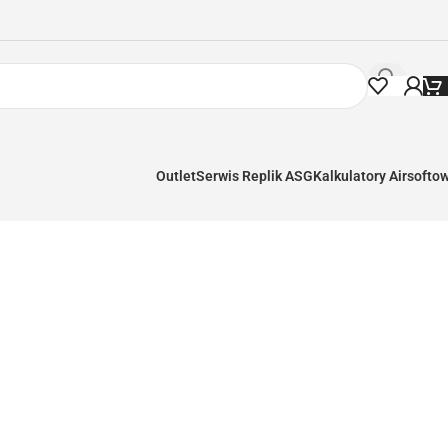
Outlet
Serwis Replik ASG
Kalkulatory Airsofto