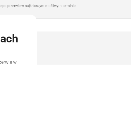
 po przerwie w najkrótszym możliwym terminie.
iach
romocje
Outlet
zerwie w