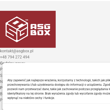
kontakt@asgbox.pl
+48 794 272 494
Godziny pracy
Poniedziałek – Piątek: 9:00 – 18:00
Sobota: 10:00 – 14:00
Aby zapewnić jak najlepsze wrażenia, korzystamy z technologii, takich jak plik
Niedziela: Zamknięte
przechowywania i/lub uzyskiwania dostępu do informacji o urządzeniu. Zgod
Punkt Odbioru zamówień
pozwoli nam przetwarzać dane, takie jak zachowanie podczas przeglądania l
Bezrzecze, ul. Herbaciana 3
identyfikatory na tej stronie. Brak wyrażenia zgody lub wycofanie zgody może
wpłynąć na niektóre cechy i funkcje.
Proszę o wcześniejszy kontakt telefoniczny