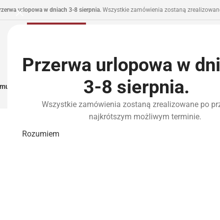
rzerwa urlopowa w dniach 3-8 sierpnia.
Wszystkie zamówienia zostaną zrealizowane
Przerwa urlopowa w dn
3-8 sierpnia.
municja I Zasilanie
Repliki
Części I Tuning
HPA
Wyposażenie Taktyczne
P
Wszystkie zamówienia zostaną zrealizowane po pr
najkrótszym możliwym terminie.
Rozumiem