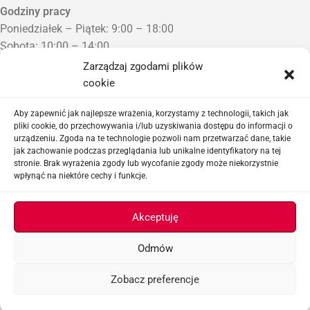
Godziny pracy
Poniedziałek – Piątek: 9:00 – 18:00
Sobota: 10:00 – 14:00
Niedziela: Zamknięte
Zarządzaj zgodami plików
Punkt Odbioru zamówień
cookie
Bezrzecze, ul. Herbaciana 3
Proszę o wcześniejszy kontakt telefoniczny
Aby zapewnić jak najlepsze wrażenia, korzystamy z technologii, takich jak
pliki cookie, do przechowywania i/lub uzyskiwania dostępu do informacji o
urządzeniu. Zgoda na te technologie pozwoli nam przetwarzać dane, takie
Sklep airsoftowy i serwis replik ASG
jak zachowanie podczas przeglądania lub unikalne identyfikatory na tej
stronie. Brak wyrażenia zgody lub wycofanie zgody może niekorzystnie
wpłynąć na niektóre cechy i funkcje.
Ważne linki
Akceptuję
Odmów
ASGBOX.PL © 2026
Zobacz preferencje
Menu
Lista życzeń
Koszyk