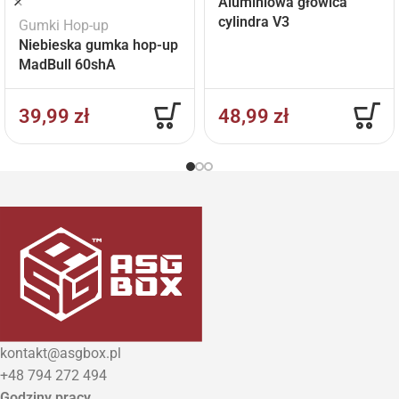
Aluminiowa głowica
cylindra V3
Gumki Hop-up
Niebieska gumka hop-up
MadBull 60shA
39,99
zł
48,99
zł
kontakt@asgbox.pl
+48 794 272 494
Godziny pracy