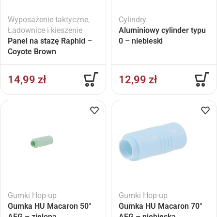
Wyposażenie taktyczne
,
Cylindry
Ładownice i kieszenie
Aluminiowy cylinder typu
Panel na stazę Raphid –
0 – niebieski
Coyote Brown
14,99
zł
12,99
zł
Gumki Hop-up
Gumki Hop-up
Gumka HU Macaron 50°
Gumka HU Macaron 70°
AEG – zielona
AEG – niebieska