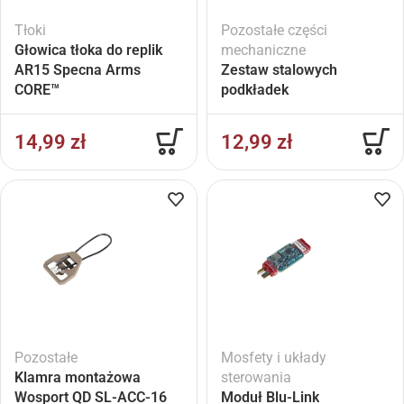
Tłoki
Pozostałe części
Głowica tłoka do replik
mechaniczne
AR15 Specna Arms
Zestaw stalowych
CORE™
podkładek
14,99
zł
12,99
zł
Pozostałe
Mosfety i układy
Klamra montażowa
sterowania
Wosport QD SL-ACC-16
Moduł Blu-Link