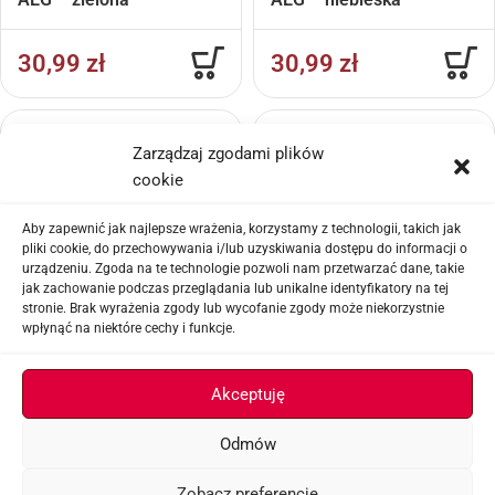
30,99
zł
30,99
zł
Zarządzaj zgodami plików
cookie
Aby zapewnić jak najlepsze wrażenia, korzystamy z technologii, takich jak
pliki cookie, do przechowywania i/lub uzyskiwania dostępu do informacji o
urządzeniu. Zgoda na te technologie pozwoli nam przetwarzać dane, takie
jak zachowanie podczas przeglądania lub unikalne identyfikatory na tej
stronie. Brak wyrażenia zgody lub wycofanie zgody może niekorzystnie
Akumulatory
Zębatki
wpłynąć na niektóre cechy i funkcje.
Bateria CR123A GP
Opóźniacz listwy
Batteries 3 V
popychacza Gear Dealyer
Akceptuję
G2
Odmów
14,99
zł
4,99
zł
Zobacz preferencje