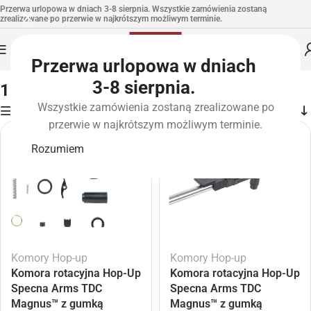
Przerwa urlopowa w dniach 3-8 sierpnia. Wszystkie zamówienia zostaną
zrealizowane po przerwie w najkrótszym możliwym terminie.
Przerwa urlopowa w dniach
Strona główna
»
Atrybut produktu: Waga produktu [g]
»
10
3-8 sierpnia.
10
Wszystkie zamówienia zostaną zrealizowane po
Filters
przerwie w najkrótszym możliwym terminie.
Rozumiem
Komory Hop-up
Komory Hop-up
Komora rotacyjna Hop-Up
Komora rotacyjna Hop-Up
Specna Arms TDC
Specna Arms TDC
Magnus™ z gumką
Magnus™ z gumką