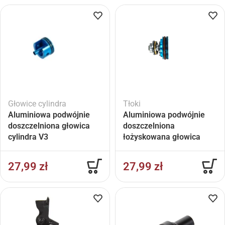
Głowice cylindra
Tłoki
Aluminiowa podwójnie
Aluminiowa podwójnie
doszczelniona głowica
doszczelniona
cylindra V3
łożyskowana głowica
tłoka CNC
27,99
zł
27,99
zł