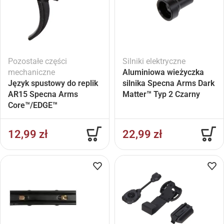
Pozostałe części
Silniki elektryczne
mechaniczne
Aluminiowa wieżyczka
Język spustowy do replik
silnika Specna Arms Dark
AR15 Specna Arms
Matter™ Typ 2 Czarny
Core™/EDGE™
12,99
zł
22,99
zł