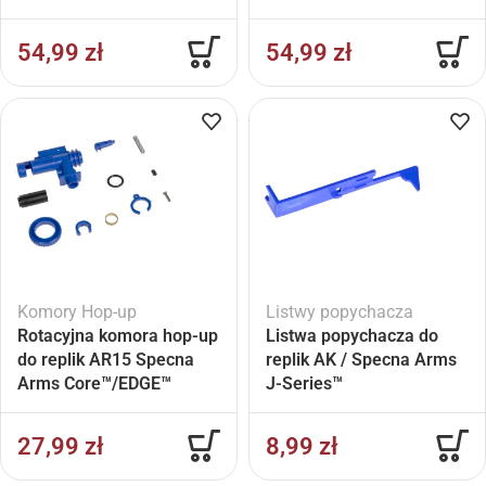
Helium™ Flat Hop do
Helium™ Flat Hop do
replik M4/M16
replik AK
54,99
zł
54,99
zł
Komory Hop-up
Listwy popychacza
Rotacyjna komora hop-up
Listwa popychacza do
do replik AR15 Specna
replik AK / Specna Arms
Arms Core™/EDGE™
J-Series™
27,99
zł
8,99
zł