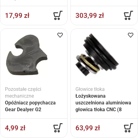
17,99
zł
303,99
zł
Pozostałe części
Głowice tłoka
mechaniczne
Łożyskowana
Opóźniacz popychacza
uszczelniona aluminiowa
Gear Dealyer G2
głowica tłoka CNC (8
otworów)
4,99
zł
63,99
zł