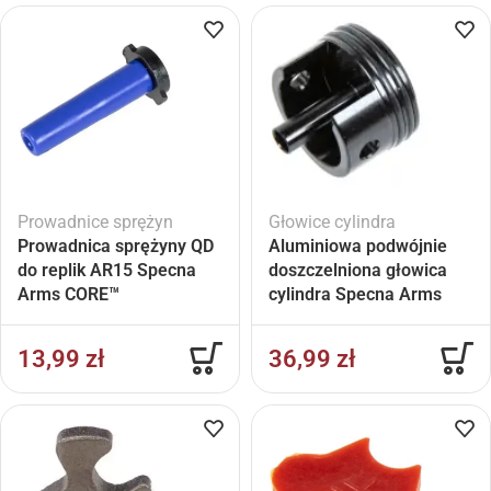
Prowadnice sprężyn
Głowice cylindra
Prowadnica sprężyny QD
Aluminiowa podwójnie
do replik AR15 Specna
doszczelniona głowica
Arms CORE™
cylindra Specna Arms
Aether™
13,99
zł
36,99
zł