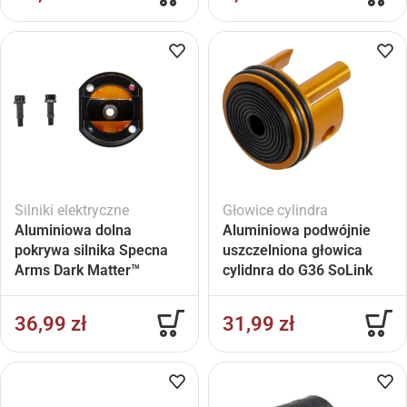
Silniki elektryczne
Głowice cylindra
Aluminiowa dolna
Aluminiowa podwójnie
pokrywa silnika Specna
uszczelniona głowica
Arms Dark Matter™
cylidnra do G36 SoLink
Czarny
(długa)
36,99
zł
31,99
zł