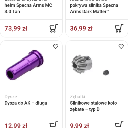
hełm Specna Arms MC
pokrywa silnika Specna
3.0 Tan
Arms Dark Matter™
Pomarańczowy
73,99
zł
36,99
zł
Dysze
Zębatki
Dysza do AK – długa
Silnikowe stalowe koło
zębate – typ D
12,99
zł
9,99
zł