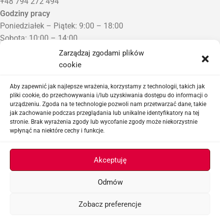
+48 794 272 494
Godziny pracy
Poniedziałek – Piątek: 9:00 – 18:00
Sobota: 10:00 – 14:00
Niedziela: Zamknięte
Zarządzaj zgodami plików
Punkt Odbioru zamówień
cookie
Bezrzecze, ul. Herbaciana 3
Proszę o wcześniejszy kontakt telefoniczny
Aby zapewnić jak najlepsze wrażenia, korzystamy z technologii, takich jak
pliki cookie, do przechowywania i/lub uzyskiwania dostępu do informacji o
urządzeniu. Zgoda na te technologie pozwoli nam przetwarzać dane, takie
Sklep airsoftowy i serwis replik ASG
jak zachowanie podczas przeglądania lub unikalne identyfikatory na tej
stronie. Brak wyrażenia zgody lub wycofanie zgody może niekorzystnie
wpłynąć na niektóre cechy i funkcje.
Ważne linki
Akceptuję
Odmów
ASGBOX.PL © 2026
Zobacz preferencje