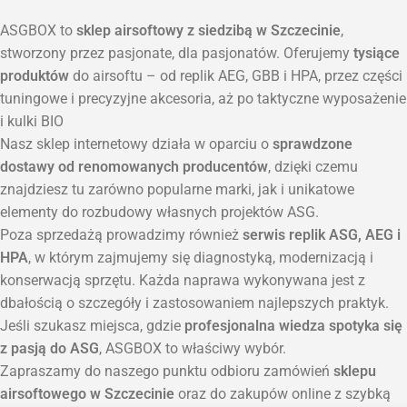
ASGBOX to
sklep airsoftowy z siedzibą w Szczecinie
,
stworzony przez pasjonate, dla pasjonatów. Oferujemy
tysiące
produktów
do airsoftu – od replik AEG, GBB i HPA, przez części
tuningowe i precyzyjne akcesoria, aż po taktyczne wyposażenie
i kulki BIO
Nasz sklep internetowy działa w oparciu o
sprawdzone
dostawy od renomowanych producentów
, dzięki czemu
znajdziesz tu zarówno popularne marki, jak i unikatowe
elementy do rozbudowy własnych projektów ASG.
Poza sprzedażą prowadzimy również
serwis replik ASG, AEG i
HPA
, w którym zajmujemy się diagnostyką, modernizacją i
konserwacją sprzętu. Każda naprawa wykonywana jest z
dbałością o szczegóły i zastosowaniem najlepszych praktyk.
Jeśli szukasz miejsca, gdzie
profesjonalna wiedza spotyka się
z pasją do ASG
, ASGBOX to właściwy wybór.
Zapraszamy do naszego punktu odbioru zamówień
sklepu
airsoftowego w Szczecinie
oraz do zakupów online z szybką