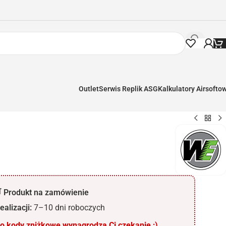
Outlet
Serwis Replik ASG
Kalkulatory Airsofto
 Produkt na zamówienie
ealizacji:
7–10 dni roboczych
 kody zniżkowe wynagrodzą Ci czekanie ;)