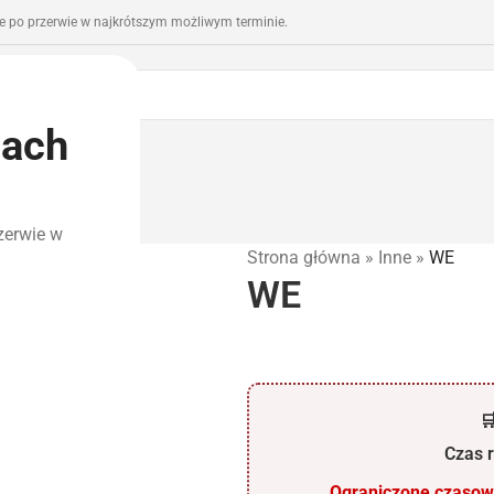
 po przerwie w najkrótszym możliwym terminie.
iach
romocje
Outlet
zerwie w
Strona główna
»
Inne
»
WE
WE

Czas r
Ograniczone czasowo