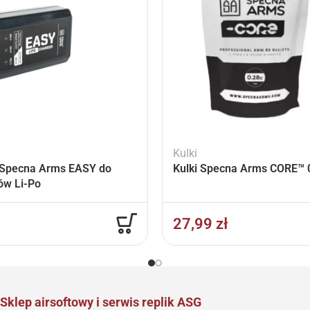
Kulki
Specna Arms EASY do
Kulki Specna Arms CORE™ 0
ów Li-Po
27,99
zł
Sklep airsoftowy i serwis replik ASG