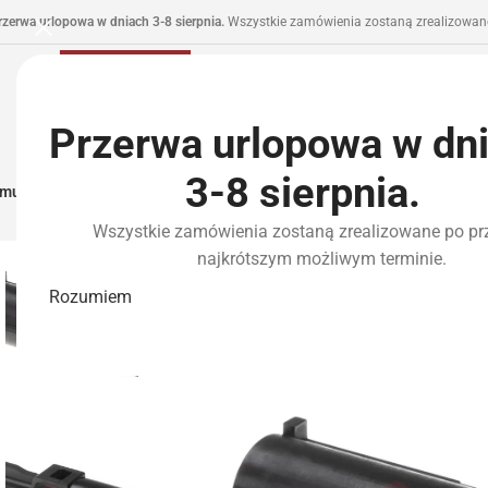
rzerwa urlopowa w dniach 3-8 sierpnia.
Wszystkie zamówienia zostaną zrealizowane
Przerwa urlopowa w dn
3-8 sierpnia.
municja I Zasilanie
Repliki
Części I Tuning
HPA
Wyposażenie Taktyczne
P
Wszystkie zamówienia zostaną zrealizowane po pr
najkrótszym możliwym terminie.
Rozumiem