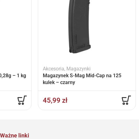
Akcesoria
,
Magazynki
,28g – 1 kg
Magazynek S-Mag Mid-Cap na 125
kulek – czarny
45,99
zł
Ważne linki