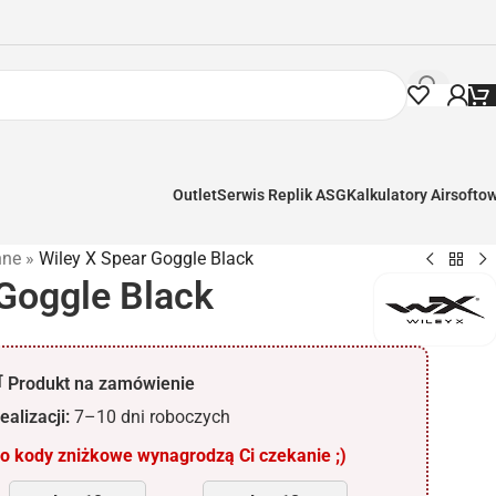
Outlet
Serwis Replik ASG
Kalkulatory Airsofto
nne
»
Wiley X Spear Goggle Black
 Goggle Black
 Produkt na zamówienie
ealizacji:
7–10 dni roboczych
 kody zniżkowe wynagrodzą Ci czekanie ;)