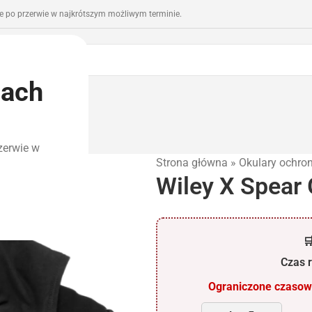
 po przerwie w najkrótszym możliwym terminie.
iach
romocje
Outlet
zerwie w
Strona główna
»
Okulary ochro
Wiley X Spear

Czas r
Ograniczone czasowo