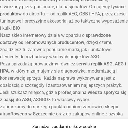
stworzony przez pasjonate, dla pasjonatów. Oferujemy
tysiące
produktów
do airsoftu – od replik AEG, GBB i HPA, przez części
tuningowe i precyzyjne akcesoria, aż po taktyczne wyposażenie
i kulki BIO
Nasz sklep internetowy działa w oparciu o
sprawdzone
dostawy od renomowanych producentów
, dzięki czemu
znajdziesz tu zarówno popularne marki, jak i unikatowe
elementy do rozbudowy własnych projektów ASG.
Poza sprzedażą prowadzimy również
serwis replik ASG, AEG i
HPA
, w którym zajmujemy się diagnostyką, modernizacją i
konserwacją sprzętu. Każda naprawa wykonywana jest z
dbałością o szczegóły i zastosowaniem najlepszych praktyk.
Jeśli szukasz miejsca, gdzie
profesjonalna wiedza spotyka się
z pasją do ASG
, ASGBOX to właściwy wybór.
Zapraszamy do naszego punktu odbioru zamówień
sklepu
airsoftowego w Szczecinie
oraz do zakupów online z szybką
wysyłką na terenie całej Polski.
Zarządzaj zgodami plików cookie