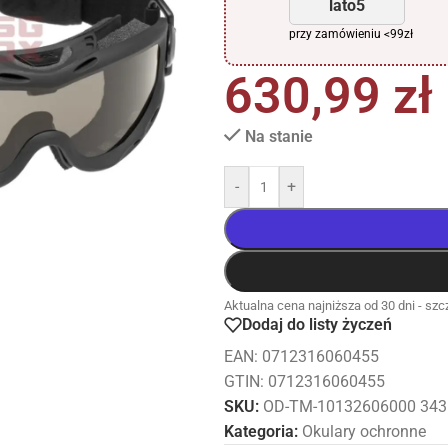
lato5
przy zamówieniu <99zł
630,99
zł
Na stanie
-
+
Aktualna cena najniższa od 30 dni - szcz
Dodaj do listy życzeń
EAN:
0712316060455
GTIN: 0712316060455
SKU:
OD-TM-10132606000 343
Kategoria:
Okulary ochronne