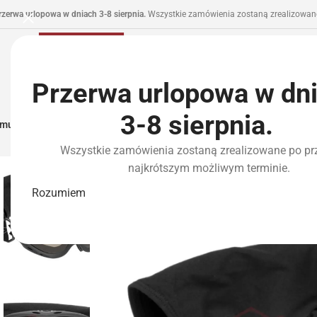
rzerwa urlopowa w dniach 3-8 sierpnia.
Wszystkie zamówienia zostaną zrealizowane
Przerwa urlopowa w dn
3-8 sierpnia.
municja I Zasilanie
Repliki
Części I Tuning
HPA
Wyposażenie Taktyczne
P
Wszystkie zamówienia zostaną zrealizowane po pr
najkrótszym możliwym terminie.
Rozumiem