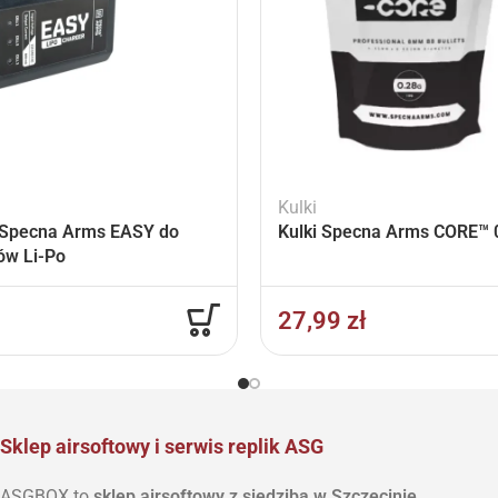
Kulki
Specna Arms EASY do
Kulki Specna Arms CORE™ 0
ów Li-Po
27,99
zł
Sklep airsoftowy i serwis replik ASG
ASGBOX to
sklep airsoftowy z siedzibą w Szczecinie
,