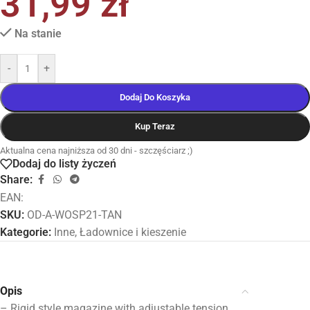
31,99
zł
Na stanie
-
+
Dodaj Do Koszyka
Kup Teraz
Aktualna cena najniższa od 30 dni - szczęściarz ;)
Dodaj do listy życzeń
Share:
EAN:
SKU:
OD-A-WOSP21-TAN
Kategorie:
Inne
,
Ładownice i kieszenie
Opis
– Rigid style magazine with adjustable tension