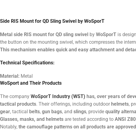
Side RIS Mount for QD Sling Swivel by WoSporT
Metal side RIS mount for QD sling swivel
by
WoSporT
is desig
the button on the mounting swivel, which compresses the interna
This mechanism enables quick and easy attachment and detac
Technical Specifications:
Material:
Metal
WoSport and Their Products
The company
WoSporT Industry (WST)
has, over years of de
tactical products
. Their offerings, including outdoor
helmets
, p
gear
, tactical
belts
,
gun bags
, and
slings
, provide
quality altern
Glasses, masks, and helmets
are tested according to
ANSI Z80
Notably,
the camouflage patterns on all products are approved 