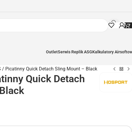
Outlet
Serwis Replik ASG
Kalkulatory Airsofto
 / Picatinny Quick Detach Sling Mount – Black
tinny Quick Detach
 Black