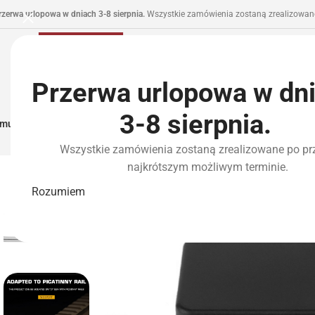
rzerwa urlopowa w dniach 3-8 sierpnia.
Wszystkie zamówienia zostaną zrealizowane
Przerwa urlopowa w dn
3-8 sierpnia.
municja I Zasilanie
Repliki
Części I Tuning
HPA
Wyposażenie Taktyczne
P
Wszystkie zamówienia zostaną zrealizowane po pr
najkrótszym możliwym terminie.
WYPRZEDANE
Rozumiem