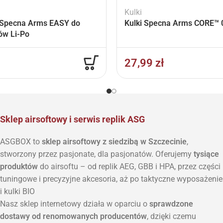
Kulki
Specna Arms EASY do
Kulki Specna Arms CORE™ 0
ów Li-Po
27,99
zł
Sklep airsoftowy i serwis replik ASG
ASGBOX to
sklep airsoftowy z siedzibą w Szczecinie
,
stworzony przez pasjonate, dla pasjonatów. Oferujemy
tysiące
produktów
do airsoftu – od replik AEG, GBB i HPA, przez części
tuningowe i precyzyjne akcesoria, aż po taktyczne wyposażenie
i kulki BIO
Nasz sklep internetowy działa w oparciu o
sprawdzone
dostawy od renomowanych producentów
, dzięki czemu