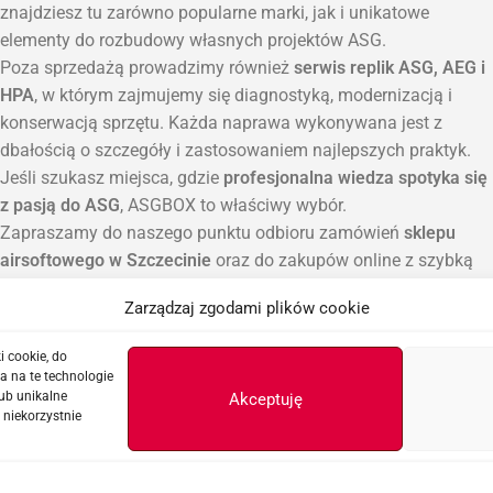
znajdziesz tu zarówno popularne marki, jak i unikatowe
elementy do rozbudowy własnych projektów ASG.
Poza sprzedażą prowadzimy również
serwis replik ASG, AEG i
HPA
, w którym zajmujemy się diagnostyką, modernizacją i
konserwacją sprzętu. Każda naprawa wykonywana jest z
dbałością o szczegóły i zastosowaniem najlepszych praktyk.
Jeśli szukasz miejsca, gdzie
profesjonalna wiedza spotyka się
z pasją do ASG
, ASGBOX to właściwy wybór.
Zapraszamy do naszego punktu odbioru zamówień
sklepu
airsoftowego w Szczecinie
oraz do zakupów online z szybką
wysyłką na terenie całej Polski.
Zarządzaj zgodami plików cookie
i cookie, do
a na te technologie
ub unikalne
Akceptuję
 niekorzystnie