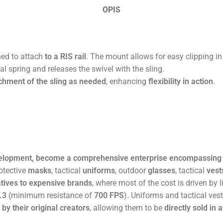
OPIS
ned to attach
to a RIS rail
. The mount allows for easy clipping in
l spring and releases the swivel with the sling.
hment of the sling as needed
, enhancing
flexibility in action
.
velopment, become a comprehensive enterprise encompassing 
rotective
masks
, tactical
uniforms
, outdoor
glasses
, tactical
vest
atives to expensive brands
, where most of the cost is driven by
.3
(minimum resistance of
700 FPS
). Uniforms and tactical ve
by their original creators
, allowing them to be
directly sold in 