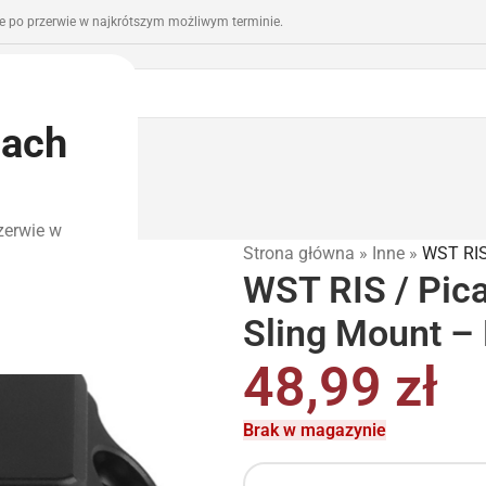
 po przerwie w najkrótszym możliwym terminie.
iach
romocje
Outlet
zerwie w
Strona główna
»
Inne
»
WST RIS
WST RIS / Pica
Sling Mount –
48,99
zł
Brak w magazynie