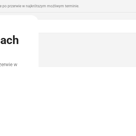
 po przerwie w najkrótszym możliwym terminie.
iach
romocje
Outlet
zerwie w