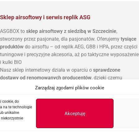
Sklep airsoftowy i serwis replik ASG
ASGBOX to
sklep airsoftowy z siedzibą w Szczecinie
,
stworzony przez pasjonate, dla pasjonatów. Oferujemy
tysiące
produktów
do airsoftu – od replik AEG, GBB i HPA, przez części
tuningowe i precyzyjne akcesoria, aż po taktyczne wyposażenie
i kulki BIO
Nasz sklep internetowy działa w oparciu o
sprawdzone
dostawy od renomowanych producentów
, dzięki czemu
znajdziesz tu zarówno popularne marki, jak i unikatowe
Zarządzaj zgodami plików cookie
elementy do rozbudowy własnych projektów ASG.
Poza sprzedażą prowadzimy również
serwis replik ASG, AEG i
i cookie, do
a na te technologie
HPA
, w którym zajmujemy się diagnostyką, modernizacją i
ub unikalne
Akceptuję
konserwacją sprzętu. Każda naprawa wykonywana jest z
 niekorzystnie
dbałością o szczegóły i zastosowaniem najlepszych praktyk.
Jeśli szukasz miejsca, gdzie
profesjonalna wiedza spotyka się