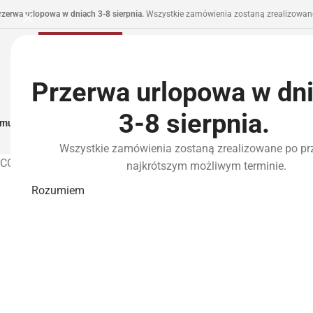
rzerwa urlopowa w dniach 3-8 sierpnia.
Wszystkie zamówienia zostaną zrealizowane
Przerwa urlopowa w dn
3-8 sierpnia.
municja I Zasilanie
Repliki
Części I Tuning
HPA
Wyposażenie Taktyczne
P
Wszystkie zamówienia zostaną zrealizowane po pr
CONTENTS
najkrótszym możliwym terminie.
Rozumiem