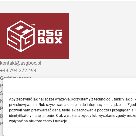
kontakt@asgbox.pl
+48 794 272 494
Godziny pracy
Poniedziałek – Piątek: 9:00 – 18:00
Sobota: 10:00 – 14:00
Aby zapewnić jak najlepsze wrażenia, korzystamy z technologii, takich jak plik
Niedziela: Zamknięte
przechowywania i/lub uzyskiwania dostępu do informacji o urządzeniu. Zgod
Punkt Odbioru zamówień
pozwoli nam przetwarzać dane, takie jak zachowanie podczas przeglądania l
Bezrzecze, ul. Herbaciana 3
identyfikatory na tej stronie. Brak wyrażenia zgody lub wycofanie zgody może
wpłynąć na niektóre cechy i funkcje.
Proszę o wcześniejszy kontakt telefoniczny