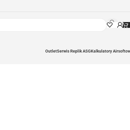
Outlet
Serwis Replik ASG
Kalkulatory Airsofto