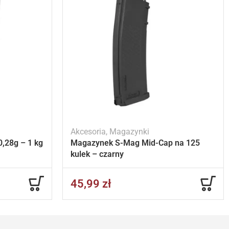
Akcesoria
,
Magazynki
,28g – 1 kg
Magazynek S-Mag Mid-Cap na 125
kulek – czarny
45,99
zł