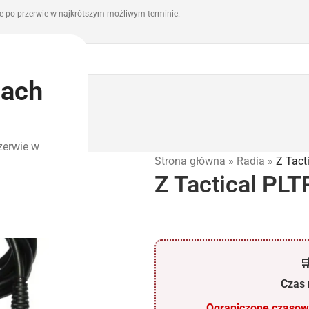
 po przerwie w najkrótszym możliwym terminie.
iach
romocje
Outlet
zerwie w
Strona główna
»
Radia
»
Z Tact
Z Tactical PLT

Czas r
Ograniczone czasowo