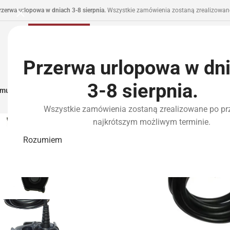
rzerwa urlopowa w dniach 3-8 sierpnia.
Wszystkie zamówienia zostaną zrealizowane
Przerwa urlopowa w dn
3-8 sierpnia.
municja I Zasilanie
Repliki
Części I Tuning
HPA
Wyposażenie Taktyczne
P
Wszystkie zamówienia zostaną zrealizowane po pr
najkrótszym możliwym terminie.
Rozumiem