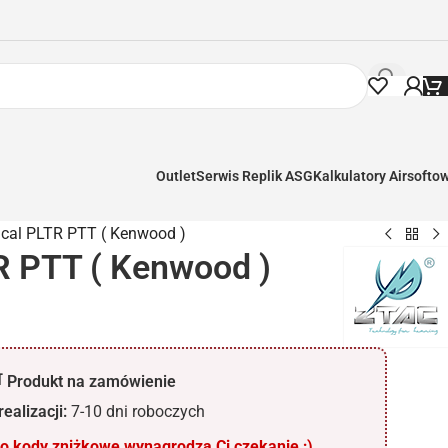
Outlet
Serwis Replik ASG
Kalkulatory Airsofto
ical PLTR PTT ( Kenwood )
R PTT ( Kenwood )
 Produkt na zamówienie
ealizacji:
7-10 dni roboczych
 kody zniżkowe wynagrodzą Ci czekanie ;)