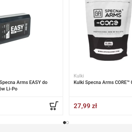
Kulki
Specna Arms EASY do
Kulki Specna Arms CORE™ 0
ów Li-Po
27,99
zł