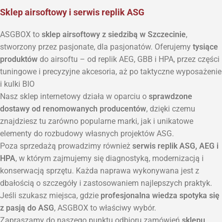
Sklep airsoftowy i serwis replik ASG
ASGBOX to
sklep airsoftowy z siedzibą w Szczecinie
,
stworzony przez pasjonate, dla pasjonatów. Oferujemy
tysiące
produktów
do airsoftu – od replik AEG, GBB i HPA, przez części
tuningowe i precyzyjne akcesoria, aż po taktyczne wyposażenie
i kulki BIO
Nasz sklep internetowy działa w oparciu o
sprawdzone
dostawy od renomowanych producentów
, dzięki czemu
znajdziesz tu zarówno popularne marki, jak i unikatowe
elementy do rozbudowy własnych projektów ASG.
Poza sprzedażą prowadzimy również
serwis replik ASG, AEG i
HPA
, w którym zajmujemy się diagnostyką, modernizacją i
konserwacją sprzętu. Każda naprawa wykonywana jest z
dbałością o szczegóły i zastosowaniem najlepszych praktyk.
Jeśli szukasz miejsca, gdzie
profesjonalna wiedza spotyka się
z pasją do ASG
, ASGBOX to właściwy wybór.
Zapraszamy do naszego punktu odbioru zamówień
sklepu