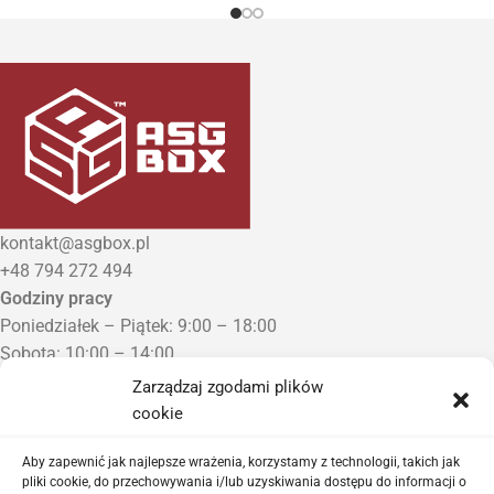
kontakt@asgbox.pl
+48 794 272 494
Godziny pracy
Poniedziałek – Piątek: 9:00 – 18:00
Sobota: 10:00 – 14:00
Niedziela: Zamknięte
Zarządzaj zgodami plików
Punkt Odbioru zamówień
cookie
Bezrzecze, ul. Herbaciana 3
Proszę o wcześniejszy kontakt telefoniczny
Aby zapewnić jak najlepsze wrażenia, korzystamy z technologii, takich jak
pliki cookie, do przechowywania i/lub uzyskiwania dostępu do informacji o