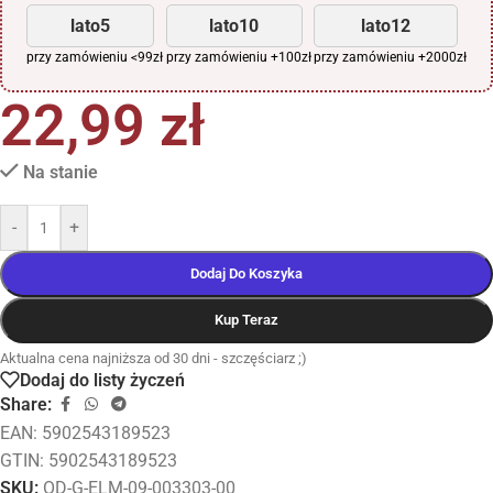
lato5
lato10
lato12
przy zamówieniu <99zł
przy zamówieniu +100zł
przy zamówieniu +2000zł
22,99
zł
Na stanie
-
+
Dodaj Do Koszyka
Kup Teraz
Aktualna cena najniższa od 30 dni - szczęściarz ;)
Dodaj do listy życzeń
Share:
EAN:
5902543189523
GTIN: 5902543189523
SKU:
OD-G-ELM-09-003303-00